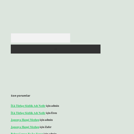
Arama
Son yorumlar
İLk Türkçe Sözlük Adı Nedir
için
admin
İLk Türkçe Sözlük Adı Nedir
için
Eren
Japonya Hangi Mezhep
için
admin
Japonya Hangi Mezhep
için
Zafer
Bahçe Çapası Ne Işe Yarar
için
admin