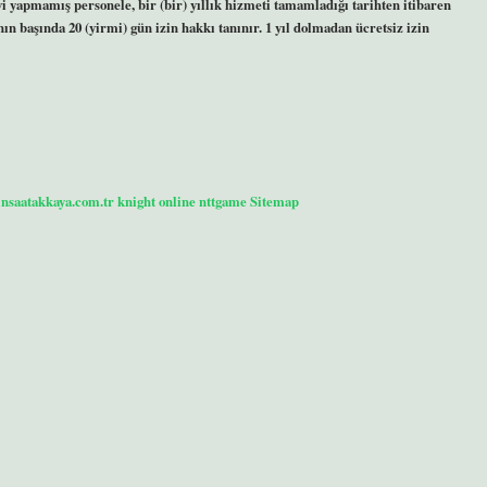
 yapmamış personele, bir (bir) yıllık hizmeti tamamladığı tarihten itibaren
nın başında 20 (yirmi) gün izin hakkı tanınır. 1 yıl dolmadan ücretsiz izin
/insaatakkaya.com.tr
knight online
nttgame
Sitemap