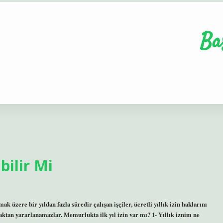
Ba
bilir Mi
k üzere bir yıldan fazla süredir çalışan işçiler, ücretli yıllık izin haklarını
 haktan yararlanamazlar. Memurlukta ilk yıl izin var mı? 1- Yıllık iznim ne