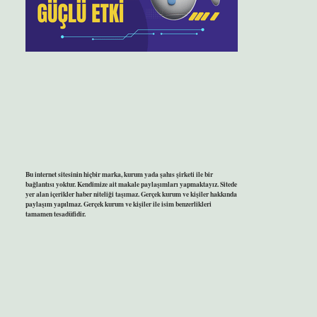
Bu internet sitesinin hiçbir marka, kurum yada şahıs şirketi ile bir
bağlantısı yoktur. Kendimize ait makale paylaşımları yapmaktayız. Sitede
yer alan içerikler haber niteliği taşımaz. Gerçek kurum ve kişiler hakkında
paylaşım yapılmaz. Gerçek kurum ve kişiler ile isim benzerlikleri
tamamen tesadüfidir.