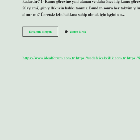
kadardır? 1- Kamu görevine yeni atanan ve daha önce hiç kamu görevi
20 (yirmi) gün yıllık izin hakkı tanınır. Bundan sonra her takvim yılı
alınır mı? Ücretsiz izin hakkına sahip olmak için işçinin o…
Memur
Devamını okuyun
Yorum Bırak
Ilk
Yıl
Izin
Kullanabilir
Mi
https://www.idealforum.com.tr
https://sedefcicekcilik.com.tr
https:/