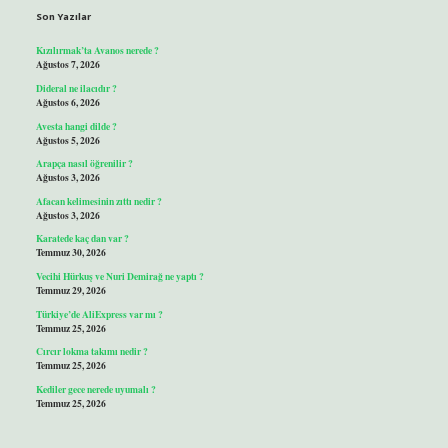
Son Yazılar
Kızılırmak’ta Avanos nerede ?
Ağustos 7, 2026
Dideral ne ilacıdır ?
Ağustos 6, 2026
Avesta hangi dilde ?
Ağustos 5, 2026
Arapça nasıl öğrenilir ?
Ağustos 3, 2026
Afacan kelimesinin zıttı nedir ?
Ağustos 3, 2026
Karatede kaç dan var ?
Temmuz 30, 2026
Vecihi Hürkuş ve Nuri Demirağ ne yaptı ?
Temmuz 29, 2026
Türkiye’de AliExpress var mı ?
Temmuz 25, 2026
Cırcır lokma takımı nedir ?
Temmuz 25, 2026
Kediler gece nerede uyumalı ?
Temmuz 25, 2026