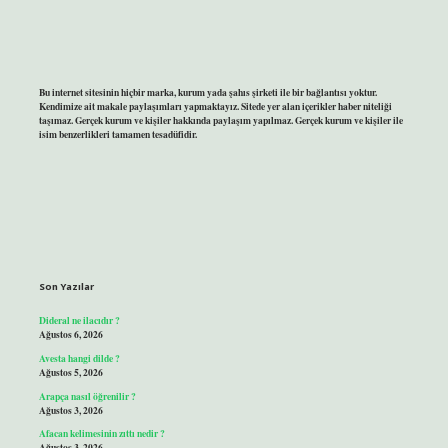
Bu internet sitesinin hiçbir marka, kurum yada şahıs şirketi ile bir bağlantısı yoktur.
Kendimize ait makale paylaşımları yapmaktayız. Sitede yer alan içerikler haber niteliği
taşımaz. Gerçek kurum ve kişiler hakkında paylaşım yapılmaz. Gerçek kurum ve kişiler ile
isim benzerlikleri tamamen tesadüfidir.
Son Yazılar
Dideral ne ilacıdır ?
Ağustos 6, 2026
Avesta hangi dilde ?
Ağustos 5, 2026
Arapça nasıl öğrenilir ?
Ağustos 3, 2026
Afacan kelimesinin zıttı nedir ?
Ağustos 3, 2026