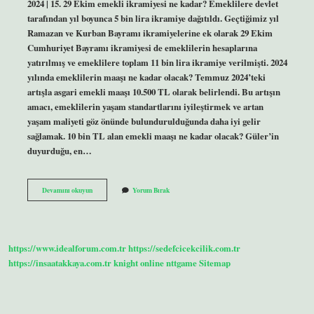
2024 | 15. 29 Ekim emekli ikramiyesi ne kadar? Emeklilere devlet
tarafından yıl boyunca 5 bin lira ikramiye dağıtıldı. Geçtiğimiz yıl
Ramazan ve Kurban Bayramı ikramiyelerine ek olarak 29 Ekim
Cumhuriyet Bayramı ikramiyesi de emeklilerin hesaplarına
yatırılmış ve emeklilere toplam 11 bin lira ikramiye verilmişti. 2024
yılında emeklilerin maaşı ne kadar olacak? Temmuz 2024’teki
artışla asgari emekli maaşı 10.500 TL olarak belirlendi. Bu artışın
amacı, emeklilerin yaşam standartlarını iyileştirmek ve artan
yaşam maliyeti göz önünde bulundurulduğunda daha iyi gelir
sağlamak. 10 bin TL alan emekli maaşı ne kadar olacak? Güler’in
duyurduğu, en…
Emekli
Devamını okuyun
Yorum Bırak
Ikramiyesi
Ne
Kadar
2024
https://www.idealforum.com.tr
https://sedefcicekcilik.com.tr
https://insaatakkaya.com.tr
knight online
nttgame
Sitemap