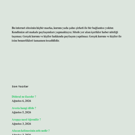
Bu internet sitesinin hiçbir marka, kurum yada şahıs şirketi ile bir bağlantısı yoktur.
Kendimize ait makale paylaşımları yapmaktayız. Sitede yer alan içerikler haber niteliği
taşımaz. Gerçek kurum ve kişiler hakkında paylaşım yapılmaz. Gerçek kurum ve kişiler ile
isim benzerlikleri tamamen tesadüfidir.
Son Yazılar
Dideral ne ilacıdır ?
Ağustos 6, 2026
Avesta hangi dilde ?
Ağustos 5, 2026
Arapça nasıl öğrenilir ?
Ağustos 3, 2026
Afacan kelimesinin zıttı nedir ?
Ağustos 3, 2026