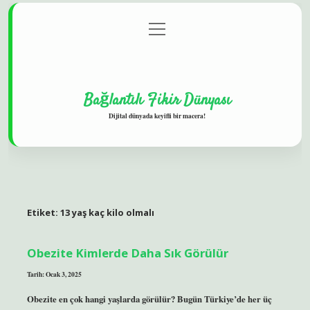
menüyü
Gizlilik Politikası
aç
Hakkımızda
Yasal Uyarı
Bağlantılı Fikir Dünyası
Dijital dünyada keyifli bir macera!
Etiket:
13 yaş kaç kilo olmalı
Obezite Kimlerde Daha Sık Görülür
Tarih: Ocak 3, 2025
Obezite en çok hangi yaşlarda görülür? Bugün Türkiye’de her üç