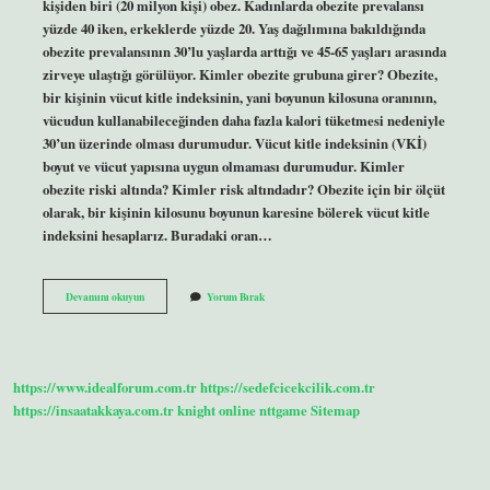
kişiden biri (20 milyon kişi) obez. Kadınlarda obezite prevalansı
yüzde 40 iken, erkeklerde yüzde 20. Yaş dağılımına bakıldığında
obezite prevalansının 30’lu yaşlarda arttığı ve 45-65 yaşları arasında
zirveye ulaştığı görülüyor. Kimler obezite grubuna girer? Obezite,
bir kişinin vücut kitle indeksinin, yani boyunun kilosuna oranının,
vücudun kullanabileceğinden daha fazla kalori tüketmesi nedeniyle
30’un üzerinde olması durumudur. Vücut kitle indeksinin (VKİ)
boyut ve vücut yapısına uygun olmaması durumudur. Kimler
obezite riski altında? Kimler risk altındadır? Obezite için bir ölçüt
olarak, bir kişinin kilosunu boyunun karesine bölerek vücut kitle
indeksini hesaplarız. Buradaki oran…
Obezite
Devamını okuyun
Yorum Bırak
Kimlerde
Daha
Sık
Görülür
https://www.idealforum.com.tr
https://sedefcicekcilik.com.tr
https://insaatakkaya.com.tr
knight online
nttgame
Sitemap