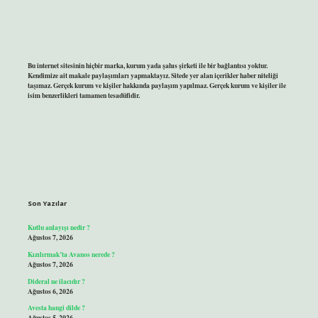
Bu internet sitesinin hiçbir marka, kurum yada şahıs şirketi ile bir bağlantısı yoktur.
Kendimize ait makale paylaşımları yapmaktayız. Sitede yer alan içerikler haber niteliği
taşımaz. Gerçek kurum ve kişiler hakkında paylaşım yapılmaz. Gerçek kurum ve kişiler ile
isim benzerlikleri tamamen tesadüfidir.
Son Yazılar
Kutlu anlayışı nedir ?
Ağustos 7, 2026
Kızılırmak’ta Avanos nerede ?
Ağustos 7, 2026
Dideral ne ilacıdır ?
Ağustos 6, 2026
Avesta hangi dilde ?
Ağustos 5, 2026