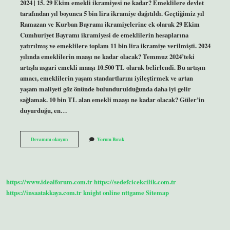
2024 | 15. 29 Ekim emekli ikramiyesi ne kadar? Emeklilere devlet
tarafından yıl boyunca 5 bin lira ikramiye dağıtıldı. Geçtiğimiz yıl
Ramazan ve Kurban Bayramı ikramiyelerine ek olarak 29 Ekim
Cumhuriyet Bayramı ikramiyesi de emeklilerin hesaplarına
yatırılmış ve emeklilere toplam 11 bin lira ikramiye verilmişti. 2024
yılında emeklilerin maaşı ne kadar olacak? Temmuz 2024’teki
artışla asgari emekli maaşı 10.500 TL olarak belirlendi. Bu artışın
amacı, emeklilerin yaşam standartlarını iyileştirmek ve artan
yaşam maliyeti göz önünde bulundurulduğunda daha iyi gelir
sağlamak. 10 bin TL alan emekli maaşı ne kadar olacak? Güler’in
duyurduğu, en…
Emekli
Devamını okuyun
Yorum Bırak
Ikramiyesi
Ne
Kadar
2024
https://www.idealforum.com.tr
https://sedefcicekcilik.com.tr
https://insaatakkaya.com.tr
knight online
nttgame
Sitemap