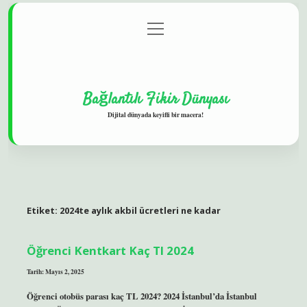
menüyü
Gizlilik Politikası
aç
Hakkımızda
Yasal Uyarı
Bağlantılı Fikir Dünyası
Dijital dünyada keyifli bir macera!
Etiket:
2024te aylık akbil ücretleri ne kadar
Öğrenci Kentkart Kaç Tl 2024
Tarih: Mayıs 2, 2025
Öğrenci otobüs parası kaç TL 2024? 2024 İstanbul’da İstanbul