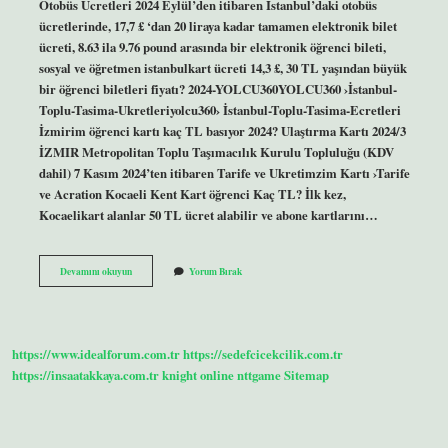
Otobüs Ücretleri 2024 Eylül’den itibaren İstanbul’daki otobüs
ücretlerinde, 17,7 £ ‘dan 20 liraya kadar tamamen elektronik bilet
ücreti, 8.63 ila 9.76 pound arasında bir elektronik öğrenci bileti,
sosyal ve öğretmen istanbulkart ücreti 14,3 £, 30 TL yaşından büyük
bir öğrenci biletleri fiyatı? 2024-YOLCU360YOLCU360 ›İstanbul-
Toplu-Tasima-Ukretleriyolcu360› İstanbul-Toplu-Tasima-Ecretleri
İzmirim öğrenci kartı kaç TL basıyor 2024? Ulaştırma Kartı 2024/3
İZMIR Metropolitan Toplu Taşımacılık Kurulu Topluluğu (KDV
dahil) 7 Kasım 2024’ten itibaren Tarife ve Ukretimzim Kartı ›Tarife
ve Acration Kocaeli Kent Kart öğrenci Kaç TL? İlk kez,
Kocaelikart alanlar 50 TL ücret alabilir ve abone kartlarını…
Öğrenci
Devamını okuyun
Yorum Bırak
Kentkart
Kaç
Tl
2024
https://www.idealforum.com.tr
https://sedefcicekcilik.com.tr
https://insaatakkaya.com.tr
knight online
nttgame
Sitemap