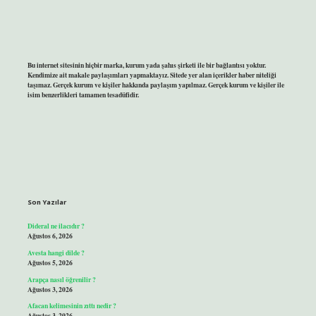
Bu internet sitesinin hiçbir marka, kurum yada şahıs şirketi ile bir bağlantısı yoktur.
Kendimize ait makale paylaşımları yapmaktayız. Sitede yer alan içerikler haber niteliği
taşımaz. Gerçek kurum ve kişiler hakkında paylaşım yapılmaz. Gerçek kurum ve kişiler ile
isim benzerlikleri tamamen tesadüfidir.
Son Yazılar
Dideral ne ilacıdır ?
Ağustos 6, 2026
Avesta hangi dilde ?
Ağustos 5, 2026
Arapça nasıl öğrenilir ?
Ağustos 3, 2026
Afacan kelimesinin zıttı nedir ?
Ağustos 3, 2026