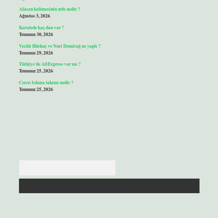
Afacan kelimesinin zıttı nedir ?
Ağustos 3, 2026
Karatede kaç dan var ?
Temmuz 30, 2026
Vecihi Hürkuş ve Nuri Demirağ ne yaptı ?
Temmuz 29, 2026
Türkiye’de AliExpress var mı ?
Temmuz 25, 2026
Cırcır lokma takımı nedir ?
Temmuz 25, 2026
Arama