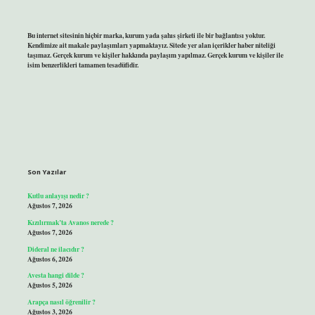
Bu internet sitesinin hiçbir marka, kurum yada şahıs şirketi ile bir bağlantısı yoktur.
Kendimize ait makale paylaşımları yapmaktayız. Sitede yer alan içerikler haber niteliği
taşımaz. Gerçek kurum ve kişiler hakkında paylaşım yapılmaz. Gerçek kurum ve kişiler ile
isim benzerlikleri tamamen tesadüfidir.
Son Yazılar
Kutlu anlayışı nedir ?
Ağustos 7, 2026
Kızılırmak’ta Avanos nerede ?
Ağustos 7, 2026
Dideral ne ilacıdır ?
Ağustos 6, 2026
Avesta hangi dilde ?
Ağustos 5, 2026
Arapça nasıl öğrenilir ?
Ağustos 3, 2026