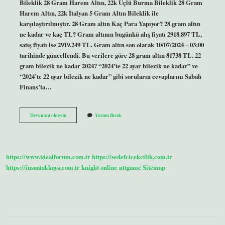
Bileklik 28 Gram Harem Altın, 22k Üçlü Burma Bileklik 28 Gram
Harem Altın, 22k İtalyan 5 Gram Altın Bileklik ile
karşılaştırılmıştır. 28 Gram altın Kaç Para Yapıyor? 28 gram altın
ne kadar ve kaç TL? Gram altının bugünkü alış fiyatı 2918.897 TL,
satış fiyatı ise 2919.249 TL. Gram altın son olarak 10/07/2024 – 03:00
tarihinde güncellendi. Bu verilere göre 28 gram altın 81738 TL. 22
gram bilezik ne kadar 2024? “2024’te 22 ayar bilezik ne kadar” ve
“2024’te 22 ayar bilezik ne kadar” gibi soruların cevaplarını Sabah
Finans’ta…
22
Devamını okuyun
Yorum Bırak
Ayar
28
Gram
Bilezik
Fiyatı
https://www.idealforum.com.tr
https://sedefcicekcilik.com.tr
Ne
Kadar
https://insaatakkaya.com.tr
knight online
nttgame
Sitemap