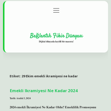
menüyü
Gizlilik Politikası
aç
Hakkımızda
Yasal Uyarı
Bağlantılı Fikir Dünyası
Dijital dünyada keyifli bir macera!
Etiket:
29 Ekim emekli ikramiyesi ne kadar
Emekli Ikramiyesi Ne Kadar 2024
Tarih: Aralık 5, 2024
2024 emekli İkramiyesi Ne Kadar Oldu? Emeklilik Promosyonu