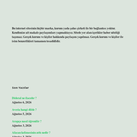
Bu internet sitesinin hiçbir marka, kurum yada şahıs şirketi ile bir bağlantısı yoktur.
Kendimize ait makale paylaşımları yapmaktayız. Sitede yer alan içerikler haber niteliği
taşımaz. Gerçek kurum ve kişiler hakkında paylaşım yapılmaz. Gerçek kurum ve kişiler ile
isim benzerlikleri tamamen tesadüfidir.
Son Yazılar
Dideral ne ilacıdır ?
Ağustos 6, 2026
Avesta hangi dilde ?
Ağustos 5, 2026
Arapça nasıl öğrenilir ?
Ağustos 3, 2026
Afacan kelimesinin zıttı nedir ?
Ağustos 3, 2026