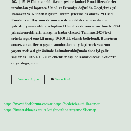
2024 | 15. 29 Ekim emekli ikramiyesi ne kadar? Emeklilere devlet
tarafından yıl boyunca 5 bin lira ikramiye dağıtıldı. Geçtiğimiz yıl
Ramazan ve Kurban Bayramı ikramiyelerine ek olarak 29 Ekim
Cumhuriyet Bayramı ikramiyesi de emeklilerin hesaplarına
yatırılmış ve emeklilere toplam 11 bin lira ikramiye verilmişti. 2024
yılında emeklilerin maaşı ne kadar olacak? Temmuz 2024’teki
artışla asgari emekli maaşı 10.500 TL olarak belirlendi. Bu artışın
amacı, emeklilerin yaşam standartlarını iyileştirmek ve artan
yaşam maliyeti göz önünde bulundurulduğunda daha iyi gelir
sağlamak. 10 bin TL alan emekli maaşı ne kadar olacak? Güler’in
duyurduğu, en…
Emekli
Devamını okuyun
Yorum Bırak
Ikramiyesi
Ne
Kadar
2024
https://www.idealforum.com.tr
https://sedefcicekcilik.com.tr
https://insaatakkaya.com.tr
knight online
nttgame
Sitemap