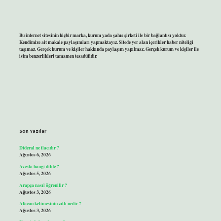
Bu internet sitesinin hiçbir marka, kurum yada şahıs şirketi ile bir bağlantısı yoktur.
Kendimize ait makale paylaşımları yapmaktayız. Sitede yer alan içerikler haber niteliği
taşımaz. Gerçek kurum ve kişiler hakkında paylaşım yapılmaz. Gerçek kurum ve kişiler ile
isim benzerlikleri tamamen tesadüfidir.
Son Yazılar
Dideral ne ilacıdır ?
Ağustos 6, 2026
Avesta hangi dilde ?
Ağustos 5, 2026
Arapça nasıl öğrenilir ?
Ağustos 3, 2026
Afacan kelimesinin zıttı nedir ?
Ağustos 3, 2026