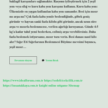
baklagil karışımları sağlamaktır. Rasyonu iyileştirmek için 2 yeşil
yem veya silaj ve kuru kaba yem karışımı kullanın. Kuru kaba yem:
Ülkemizde en yaygın kullanılan kaba yem samandır. Besi için mısır
mı arpa mı? Çok fazla kaba yemle beslendiğinde, göbek geniş
görünür ve hayvan sanki fazla kilolu gibi görünür, ancak uzun süre
arpa ve mısırla beslenmezse, verilen ağırlığı koruyamaz. Günde 4-5
kg’a kadar tahıl yemi beslerken, ezilmiş arpa verebilirsiniz. Daha
fazla beslemek istiyorsanız, mısır tozu verin. Besi danası nasıl kilo
alır? Sığır Eti Sığırlarının Beslenmesi Büyüme mevsimi boyunca,
yeşil mısır…
Besi
Devamını okuyun
Yorum Bırak
Danaya
Ne
Verilir
https://www.idealforum.com.tr
https://sedefcicekcilik.com.tr
https://insaatakkaya.com.tr
knight online
nttgame
Sitemap