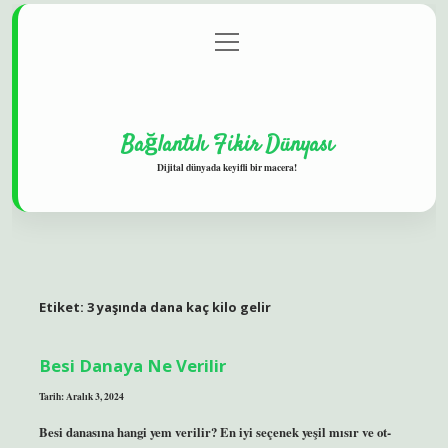
menüyü
Gizlilik Politikası
aç
Hakkımızda
Yasal Uyarı
Bağlantılı Fikir Dünyası
Dijital dünyada keyifli bir macera!
Etiket:
3 yaşında dana kaç kilo gelir
Besi Danaya Ne Verilir
Tarih: Aralık 3, 2024
Besi danasına hangi yem verilir? En iyi seçenek yeşil mısır ve ot-