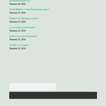
Karatede kaç dan var ?
Temmuz 30, 2026
Vecihi Hürkuş ve Nuri Demirağ ne yaptı ?
Temmuz 29, 2026
Türkiye’de AliExpress var mı ?
Temmuz 25, 2026
Cırcır lokma takımı nedir ?
Temmuz 25, 2026
Kediler gece nerede uyumalı ?
Temmuz 25, 2026
52 hafta 2 yıl mıdır ?
Temmuz 24, 2026
Arama