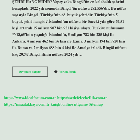
ŞEHRİ HANGİSİDİR? Yapay zeka Bingöl’ün en kalabalık şehrini
hesapladı. 2022 yılı sonunda Bingöl’ün nüfusu 282.556’dır. Bu nüfus
sayısıyla Bingöl, Türkiye’nin 68. büyük şehridir. Türkiye’nin 5
büyük şehri hangisi? İstanbul’un nüfusu bir önceki yıla göre 67,51
kişi artarak 15 milyon 907 bin 951 kişiye ulaştı. Türkiye nüfusunun
%18,65’inin yaşadığı İstanbul’u, 5 milyon 782 bin 285 kişi ile
Ankara, 4 milyon 462 bin 56 kişi ile İzmir, 3 milyon 194 bin 720 kişi
ile Bursa ve 2 milyon 688 bin 4 kişi ile Antalya izledi. Bingöl nüfusu
kaç 2024? Bingöl ilinin nüfusu 2024 yılı…
Bingöl
Devamını okuyun
Yorum Bırak
Türkiyenin
Kaçıncı
Büyük
Şehri
https://www.idealforum.com.tr
https://sedefcicekcilik.com.tr
https://insaatakkaya.com.tr
knight online
nttgame
Sitemap