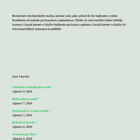
Bu internet sitesinin hiçbir marka, kurum yada şahıs şirketi ile bir bağlantısı yoktur.
Kendimize ait makale paylaşımları yapmaktayız. Sitede yer alan içerikler haber niteliği
taşımaz. Gerçek kurum ve kişiler hakkında paylaşım yapılmaz. Gerçek kurum ve kişiler ile
isim benzerlikleri tamamen tesadüfidir.
Son Yazılar
Vücuttaki en küçük hücre nedir ?
Ağustos 9, 2026
Kutlu anlayışı nedir ?
Ağustos 7, 2026
Kızılırmak’ta Avanos nerede ?
Ağustos 7, 2026
Dideral ne ilacıdır ?
Ağustos 6, 2026
Avesta hangi dilde ?
Ağustos 5, 2026