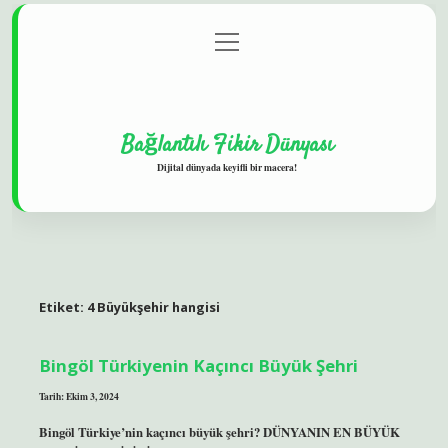
menüyü
Gizlilik Politikası
aç
Hakkımızda
Yasal Uyarı
Bağlantılı Fikir Dünyası
Dijital dünyada keyifli bir macera!
Etiket:
4 Büyükşehir hangisi
Bingöl Türkiyenin Kaçıncı Büyük Şehri
Tarih: Ekim 3, 2024
Bingöl Türkiye’nin kaçıncı büyük şehri? DÜNYANIN EN BÜYÜK