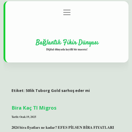
menüyü
Gizlilik Politikası
aç
Hakkımızda
Yasal Uyarı
Bağlantılı Fikir Dünyası
Dijital dünyada keyifli bir macera!
Etiket:
50lik Tuborg Gold sarhoş eder mi
Bira Kaç Tl Migros
Tarih: Ocak 19, 2025
2024 bira fiyatları ne kadar? EFES PİLSEN BİRA FIYATLARI