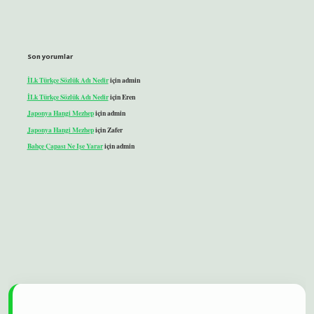
Son yorumlar
İLk Türkçe Sözlük Adı Nedir
için
admin
İLk Türkçe Sözlük Adı Nedir
için
Eren
Japonya Hangi Mezhep
için
admin
Japonya Hangi Mezhep
için
Zafer
Bahçe Çapası Ne Işe Yarar
için
admin
lbet