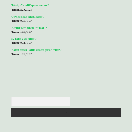
Türkiye’de AliExpress var mı ?
Temmuz 25, 2026
Cırcır lokma takımı nedir ?
Temmuz 25, 2026
Kediler gece nerede uyumalı ?
Temmuz 25, 2026
52 hafta 2 yıl mıdır ?
Temmuz 24, 2026
Kadınların kıllarını alması günah mıdır ?
Temmuz 21, 2026
Arama