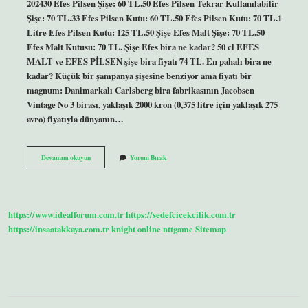
202430 Efes Pilsen Şişe: 60 TL.50 Efes Pilsen Tekrar Kullanılabilir
Şişe: 70 TL.33 Efes Pilsen Kutu: 60 TL.50 Efes Pilsen Kutu: 70 TL.1
Litre Efes Pilsen Kutu: 125 TL.50 Şişe Efes Malt Şişe: 70 TL.50
Efes Malt Kutusu: 70 TL. Şişe Efes bira ne kadar? 50 cl EFES
MALT ve EFES PİLSEN şişe bira fiyatı 74 TL. En pahalı bira ne
kadar? Küçük bir şampanya şişesine benziyor ama fiyatı bir
magnum: Danimarkalı Carlsberg bira fabrikasının Jacobsen
Vintage No 3 birası, yaklaşık 2000 kron (0,375 litre için yaklaşık 275
avro) fiyatıyla dünyanın…
Bira
Devamını okuyun
Yorum Bırak
Kaç
Tl
Migros
https://www.idealforum.com.tr
https://sedefcicekcilik.com.tr
https://insaatakkaya.com.tr
knight online
nttgame
Sitemap