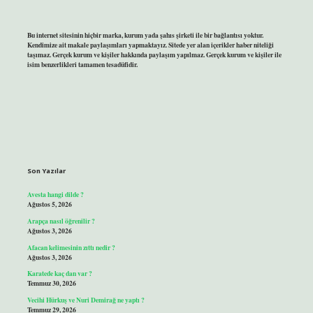
Bu internet sitesinin hiçbir marka, kurum yada şahıs şirketi ile bir bağlantısı yoktur.
Kendimize ait makale paylaşımları yapmaktayız. Sitede yer alan içerikler haber niteliği
taşımaz. Gerçek kurum ve kişiler hakkında paylaşım yapılmaz. Gerçek kurum ve kişiler ile
isim benzerlikleri tamamen tesadüfidir.
Son Yazılar
Avesta hangi dilde ?
Ağustos 5, 2026
Arapça nasıl öğrenilir ?
Ağustos 3, 2026
Afacan kelimesinin zıttı nedir ?
Ağustos 3, 2026
Karatede kaç dan var ?
Temmuz 30, 2026
Vecihi Hürkuş ve Nuri Demirağ ne yaptı ?
Temmuz 29, 2026