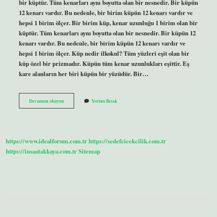
bir küptür. Tüm kenarları aynı boyutta olan bir nesnedir. Bir küpün
12 kenarı vardır. Bu nedenle, bir birim küpün 12 kenarı vardır ve
hepsi 1 birim ölçer. Bir birim küp, kenar uzunluğu 1 birim olan bir
küptür. Tüm kenarları aynı boyutta olan bir nesnedir. Bir küpün 12
kenarı vardır. Bu nedenle, bir birim küpün 12 kenarı vardır ve
hepsi 1 birim ölçer. Küp nedir ilkokul? Tüm yüzleri eşit olan bir
küp özel bir prizmadır. Küpün tüm kenar uzunlukları eşittir. Eş
kare alanların her biri küpün bir yüzüdür. Bir…
4
Devamını okuyun
Yorum Bırak
Sınıf
Birim
Küp
Nedir
https://www.idealforum.com.tr
https://sedefcicekcilik.com.tr
https://insaatakkaya.com.tr
Sitemap