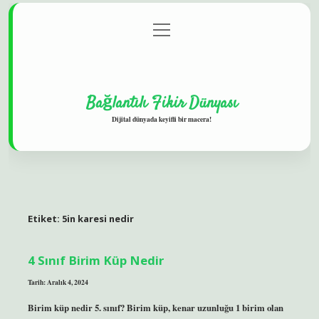
menüyü
Gizlilik Politikası
aç
Hakkımızda
Yasal Uyarı
Bağlantılı Fikir Dünyası
Dijital dünyada keyifli bir macera!
Etiket:
5in karesi nedir
4 Sınıf Birim Küp Nedir
Tarih: Aralık 4, 2024
Birim küp nedir 5. sınıf? Birim küp, kenar uzunluğu 1 birim olan