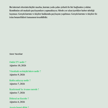
Bu internet sitesinin hiçbir marka, kurum yada şahıs şirketi ile bir bağlantısı yoktur.
Kendimize ait makale paylaşımları yapmaktayız. Sitede yer alan içerikler haber niteliği
taşımaz. Gerçek kurum ve kişiler hakkında paylaşım yapılmaz. Gerçek kurum ve kişiler ile
isim benzerlikleri tamamen tesadüfidir.
Son Yazılar
Outlet TV nedir ?
Ağustos 10, 2026
Vücuttaki en küçük hücre nedir ?
Ağustos 9, 2026
Kutlu anlayışı nedir ?
Ağustos 7, 2026
Kızılırmak’ta Avanos nerede ?
Ağustos 7, 2026
Dideral ne ilacıdır ?
Ağustos 6, 2026
Avesta hangi dilde ?