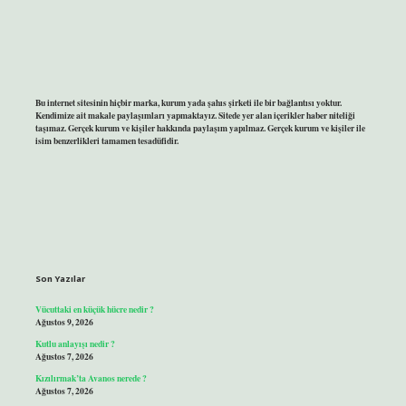
Bu internet sitesinin hiçbir marka, kurum yada şahıs şirketi ile bir bağlantısı yoktur.
Kendimize ait makale paylaşımları yapmaktayız. Sitede yer alan içerikler haber niteliği
taşımaz. Gerçek kurum ve kişiler hakkında paylaşım yapılmaz. Gerçek kurum ve kişiler ile
isim benzerlikleri tamamen tesadüfidir.
Son Yazılar
Vücuttaki en küçük hücre nedir ?
Ağustos 9, 2026
Kutlu anlayışı nedir ?
Ağustos 7, 2026
Kızılırmak’ta Avanos nerede ?
Ağustos 7, 2026