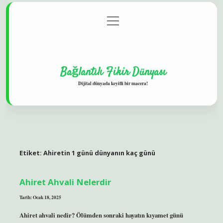
menüyü
Gizlilik Politikası
aç
Hakkımızda
Yasal Uyarı
Bağlantılı Fikir Dünyası
Dijital dünyada keyifli bir macera!
Etiket:
Ahiretin 1 günü dünyanın kaç günü
Ahiret Ahvali Nelerdir
Tarih: Ocak 18, 2025
Ahiret ahvali nedir? Ölümden sonraki hayatın kıyamet günü