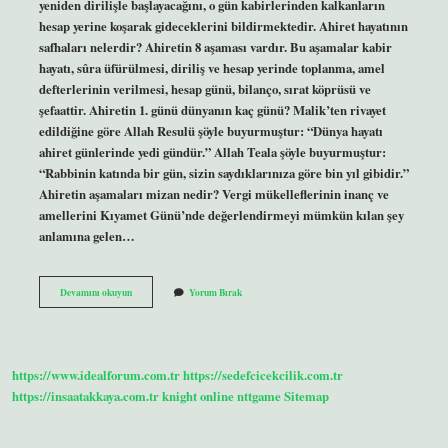
yeniden dirilişle başlayacağını, o gün kabirlerinden kalkanların
hesap yerine koşarak gideceklerini bildirmektedir. Ahiret hayatının
safhaları nelerdir? Ahiretin 8 aşaması vardır. Bu aşamalar kabir
hayatı, sûra üfürülmesi, diriliş ve hesap yerinde toplanma, amel
defterlerinin verilmesi, hesap günü, bilanço, sırat köprüsü ve
şefaattir. Ahiretin 1. günü dünyanın kaç günü? Malik’ten rivayet
edildiğine göre Allah Resulü şöyle buyurmuştur: “Dünya hayatı
ahiret günlerinde yedi gündür.” Allah Teala şöyle buyurmuştur:
“Rabbinin katında bir gün, sizin saydıklarınıza göre bin yıl gibidir.”
Ahiretin aşamaları mizan nedir? Vergi mükelleflerinin inanç ve
amellerini Kıyamet Günü’nde değerlendirmeyi mümkün kılan şey
anlamına gelen…
Ahiret
Devamını okuyun
Yorum Bırak
Ahvali
Nelerdir
https://www.idealforum.com.tr
https://sedefcicekcilik.com.tr
https://insaatakkaya.com.tr
knight online
nttgame
Sitemap