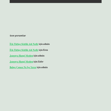
Son yorumlar
İLk Türkçe Sözlük Adı Nedir
için
admin
İLk Türkçe Sözlük Adı Nedir
için
Eren
Japonya Hangi Mezhep
için
admin
Japonya Hangi Mezhep
için
Zafer
Bahçe Çapası Ne Işe Yarar
için
admin