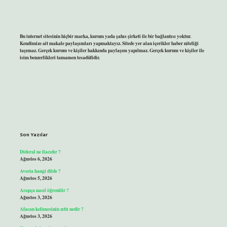
Bu internet sitesinin hiçbir marka, kurum yada şahıs şirketi ile bir bağlantısı yoktur.
Kendimize ait makale paylaşımları yapmaktayız. Sitede yer alan içerikler haber niteliği
taşımaz. Gerçek kurum ve kişiler hakkında paylaşım yapılmaz. Gerçek kurum ve kişiler ile
isim benzerlikleri tamamen tesadüfidir.
Son Yazılar
Dideral ne ilacıdır ?
Ağustos 6, 2026
Avesta hangi dilde ?
Ağustos 5, 2026
Arapça nasıl öğrenilir ?
Ağustos 3, 2026
Afacan kelimesinin zıttı nedir ?
Ağustos 3, 2026