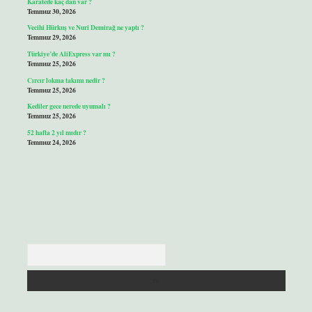
Karatede kaç dan var ?
Temmuz 30, 2026
Vecihi Hürkuş ve Nuri Demirağ ne yaptı ?
Temmuz 29, 2026
Türkiye’de AliExpress var mı ?
Temmuz 25, 2026
Cırcır lokma takımı nedir ?
Temmuz 25, 2026
Kediler gece nerede uyumalı ?
Temmuz 25, 2026
52 hafta 2 yıl mıdır ?
Temmuz 24, 2026
Arama