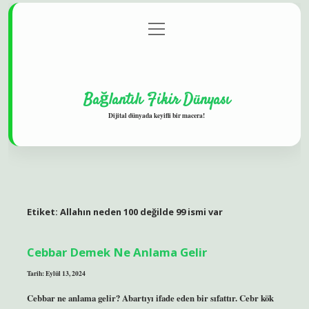
menüyü
Gizlilik Politikası
aç
Hakkımızda
Yasal Uyarı
Bağlantılı Fikir Dünyası
Dijital dünyada keyifli bir macera!
Etiket:
Allahın neden 100 değilde 99 ismi var
Cebbar Demek Ne Anlama Gelir
Tarih: Eylül 13, 2024
Cebbar ne anlama gelir? Abartıyı ifade eden bir sıfattır. Cebr kök