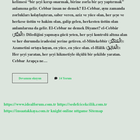
kelimesi “bir şeyi kırıp onarmak, birine zorla bir şey yaptırmak”
anlamına gelir. Cebbar insan ne demek? El-Cebbar, aynı zamanda
zorlukları kolaylaştıran, sabır veren, aziz ve yüce olan, her şeye ve
herkese üstün ve hakim olan, galip gelen, herkesten üstün olan
anlamlarına da gelir. El-Cebbar ne demek Diyanet? el-Cebbâr
(الْجَبَّارُ): Dilediğini yapmaya gücü yeten, her şeyi kontrolü altına alan
ve her durumda iradesini yerine getiren. el-Mütekebbir (الْمُتَكَبِّرُ):
Azametini ortaya koyan, en yüce, en yüce olan. el-Hâlik (الْخَالِقُ):
Her şeyi yaratan, her şeyi hikmetiyle ölçülü bir şekilde yaratan.
Cebbar Arapça ne…
Cebbar
Devamını okuyun
14 Yorum
Demek
Ne
Anlama
Gelir
https://www.idealforum.com.tr
https://sedefcicekcilik.com.tr
https://insaatakkaya.com.tr
knight online
nttgame
Sitemap