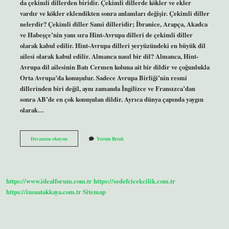
da çekimli dillerden biridir. Çekimli dillerde kökler ve ekler
vardır ve kökler eklendikten sonra anlamları değişir. Çekimli diller
nelerdir? Çekimli diller Sami dilleridir; İbranice, Arapça, Akadca
ve Habeşçe’nin yanı sıra Hint-Avrupa dilleri de çekimli diller
olarak kabul edilir. Hint-Avrupa dilleri yeryüzündeki en büyük dil
ailesi olarak kabul edilir. Almanca nasıl bir dil? Almanca, Hint-
Avrupa dil ailesinin Batı Cermen koluna ait bir dildir ve çoğunlukla
Orta Avrupa’da konuşulur. Sadece Avrupa Birliği’nin resmi
dillerinden biri değil, aynı zamanda İngilizce ve Fransızca’dan
sonra AB’de en çok konuşulan dildir. Ayrıca dünya çapında yaygın
olarak…
Almanca
Devamını okuyun
Yorum Bırak
Çekimli
Bir
Dil
Midir
https://www.idealforum.com.tr
https://sedefcicekcilik.com.tr
https://insaatakkaya.com.tr
Sitemap