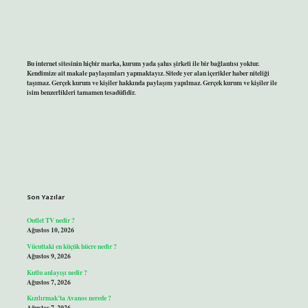
Bu internet sitesinin hiçbir marka, kurum yada şahıs şirketi ile bir bağlantısı yoktur.
Kendimize ait makale paylaşımları yapmaktayız. Sitede yer alan içerikler haber niteliği
taşımaz. Gerçek kurum ve kişiler hakkında paylaşım yapılmaz. Gerçek kurum ve kişiler ile
isim benzerlikleri tamamen tesadüfidir.
Son Yazılar
Outlet TV nedir ?
Ağustos 10, 2026
Vücuttaki en küçük hücre nedir ?
Ağustos 9, 2026
Kutlu anlayışı nedir ?
Ağustos 7, 2026
Kızılırmak’ta Avanos nerede ?
Ağustos 7, 2026