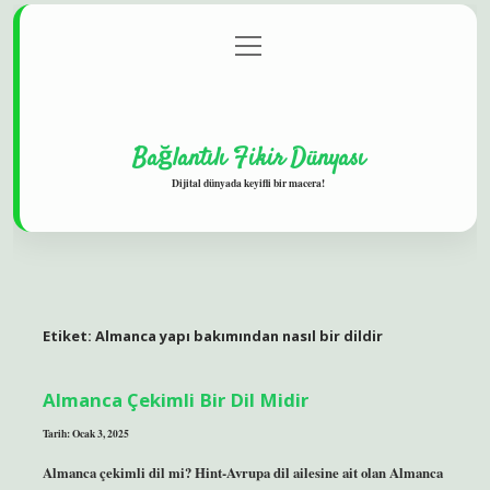
menüyü
Gizlilik Politikası
aç
Hakkımızda
Yasal Uyarı
Bağlantılı Fikir Dünyası
Dijital dünyada keyifli bir macera!
Etiket:
Almanca yapı bakımından nasıl bir dildir
Almanca Çekimli Bir Dil Midir
Tarih: Ocak 3, 2025
Almanca çekimli dil mi? Hint-Avrupa dil ailesine ait olan Almanca