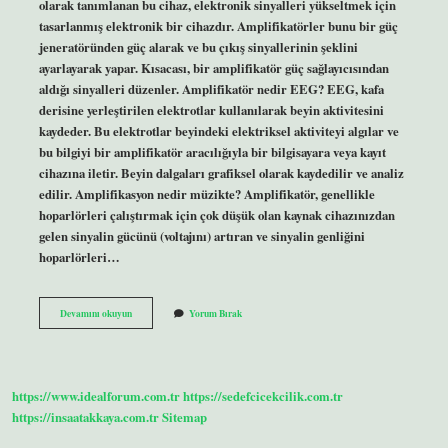
olarak tanımlanan bu cihaz, elektronik sinyalleri yükseltmek için
tasarlanmış elektronik bir cihazdır. Amplifikatörler bunu bir güç
jeneratöründen güç alarak ve bu çıkış sinyallerinin şeklini
ayarlayarak yapar. Kısacası, bir amplifikatör güç sağlayıcısından
aldığı sinyalleri düzenler. Amplifikatör nedir EEG? EEG, kafa
derisine yerleştirilen elektrotlar kullanılarak beyin aktivitesini
kaydeder. Bu elektrotlar beyindeki elektriksel aktiviteyi algılar ve
bu bilgiyi bir amplifikatör aracılığıyla bir bilgisayara veya kayıt
cihazına iletir. Beyin dalgaları grafiksel olarak kaydedilir ve analiz
edilir. Amplifikasyon nedir müzikte? Amplifikatör, genellikle
hoparlörleri çalıştırmak için çok düşük olan kaynak cihazınızdan
gelen sinyalin gücünü (voltajını) artıran ve sinyalin genliğini
hoparlörleri…
Amplifikatör
Devamını okuyun
Yorum Bırak
Ne
Amaçla
Kullanılır
https://www.idealforum.com.tr
https://sedefcicekcilik.com.tr
https://insaatakkaya.com.tr
Sitemap