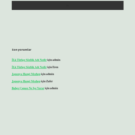
Son yorumlar
İLk Türkçe Sözlük Adı Nedir
için
admin
İLk Türkçe Sözlük Adı Nedir
için
Eren
Japonya Hangi Mezhep
için
admin
Japonya Hangi Mezhep
için
Zafer
Bahçe Çapası Ne Işe Yarar
için
admin