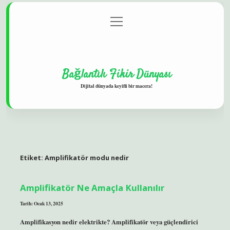
menüyü
Gizlilik Politikası
aç
Hakkımızda
Yasal Uyarı
Bağlantılı Fikir Dünyası
Dijital dünyada keyifli bir macera!
Etiket:
Amplifikatör modu nedir
Amplifikatör Ne Amaçla Kullanılır
Tarih: Ocak 13, 2025
Amplifikasyon nedir elektrikte? Amplifikatör veya güçlendirici