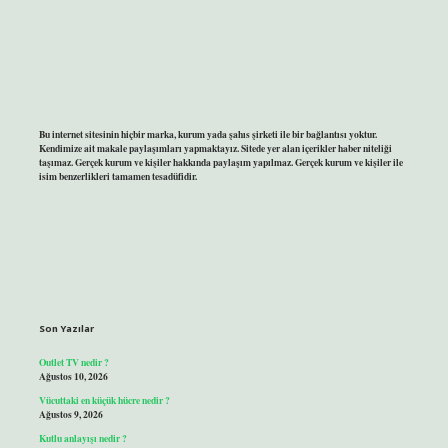
Bu internet sitesinin hiçbir marka, kurum yada şahıs şirketi ile bir bağlantısı yoktur.
Kendimize ait makale paylaşımları yapmaktayız. Sitede yer alan içerikler haber niteliği
taşımaz. Gerçek kurum ve kişiler hakkında paylaşım yapılmaz. Gerçek kurum ve kişiler ile
isim benzerlikleri tamamen tesadüfidir.
Son Yazılar
Outlet TV nedir ?
Ağustos 10, 2026
Vücuttaki en küçük hücre nedir ?
Ağustos 9, 2026
Kutlu anlayışı nedir ?