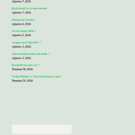
Ağustos 7, 2026
Kızılırmak’ta Avanos nerede ?
Ağustos 7, 2026
Dideral ne ilacıdır ?
Ağustos 6, 2026
Avesta hangi dilde ?
Ağustos 5, 2026
Arapça nasıl öğrenilir ?
Ağustos 3, 2026
Afacan kelimesinin zıttı nedir ?
Ağustos 3, 2026
Karatede kaç dan var ?
Temmuz 30, 2026
Vecihi Hürkuş ve Nuri Demirağ ne yaptı ?
Temmuz 29, 2026
Arama