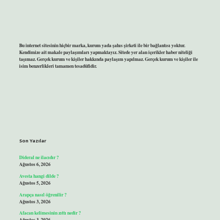
Bu internet sitesinin hiçbir marka, kurum yada şahıs şirketi ile bir bağlantısı yoktur.
Kendimize ait makale paylaşımları yapmaktayız. Sitede yer alan içerikler haber niteliği
taşımaz. Gerçek kurum ve kişiler hakkında paylaşım yapılmaz. Gerçek kurum ve kişiler ile
isim benzerlikleri tamamen tesadüfidir.
Son Yazılar
Dideral ne ilacıdır ?
Ağustos 6, 2026
Avesta hangi dilde ?
Ağustos 5, 2026
Arapça nasıl öğrenilir ?
Ağustos 3, 2026
Afacan kelimesinin zıttı nedir ?
Ağustos 3, 2026