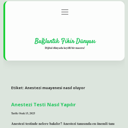
menüyü
Gizlilik Politikası
aç
Hakkımızda
Yasal Uyarı
Bağlantılı Fikir Dünyası
Dijital dünyada keyifli bir macera!
Etiket:
Anestezi muayenesi nasıl oluyor
Anestezi Testi Nasıl Yapılır
Tarih: Ocak 15, 2025
Anestezi testinde nelere bakılır? Anestezi tanısında en önemli tanı