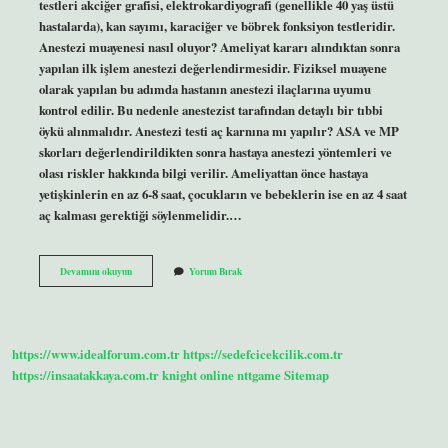
testleri akciğer grafisi, elektrokardiyografi (genellikle 40 yaş üstü
hastalarda), kan sayımı, karaciğer ve böbrek fonksiyon testleridir.
Anestezi muayenesi nasıl oluyor? Ameliyat kararı alındıktan sonra
yapılan ilk işlem anestezi değerlendirmesidir. Fiziksel muayene
olarak yapılan bu adımda hastanın anestezi ilaçlarına uyumu
kontrol edilir. Bu nedenle anestezist tarafından detaylı bir tıbbi
öykü alınmalıdır. Anestezi testi aç karnına mı yapılır? ASA ve MP
skorları değerlendirildikten sonra hastaya anestezi yöntemleri ve
olası riskler hakkında bilgi verilir. Ameliyattan önce hastaya
yetişkinlerin en az 6-8 saat, çocukların ve bebeklerin ise en az 4 saat
aç kalması gerektiği söylenmelidir.…
Anestezi
Devamını okuyun
Yorum Bırak
Testi
Nasıl
Yapılır
https://www.idealforum.com.tr
https://sedefcicekcilik.com.tr
https://insaatakkaya.com.tr
knight online
nttgame
Sitemap