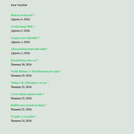
Son Yazılar
Dideral ne ilacıdır ?
Ağustos 6, 2026
Avesta hangi dilde ?
Ağustos 5, 2026
Arapça nasıl öğrenilir ?
Ağustos 3, 2026
Afacan kelimesinin zıttı nedir ?
Ağustos 3, 2026
Karatede kaç dan var ?
Temmuz 30, 2026
Vecihi Hürkuş ve Nuri Demirağ ne yaptı ?
Temmuz 29, 2026
Türkiye’de AliExpress var mı ?
Temmuz 25, 2026
Cırcır lokma takımı nedir ?
Temmuz 25, 2026
Kediler gece nerede uyumalı ?
Temmuz 25, 2026
52 hafta 2 yıl mıdır ?
Temmuz 24, 2026