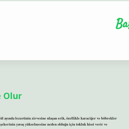
Ba
 Olur
l ayında lezzetinin zirvesine ulaşan erik, özellikle karaciğer ve böbrekler
 şekerinin yavaş yükselmesine neden olduğu için tokluk hissi verir ve