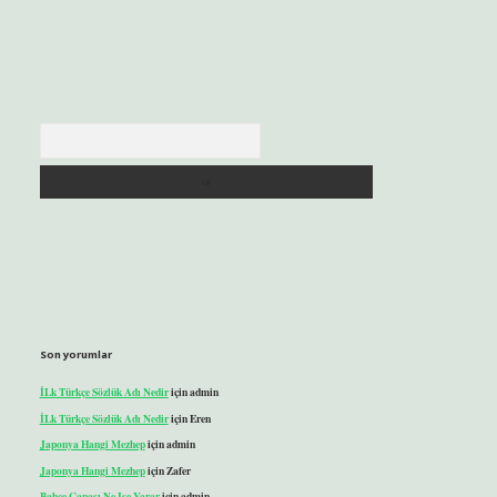
Arama
Son yorumlar
İLk Türkçe Sözlük Adı Nedir
için
admin
İLk Türkçe Sözlük Adı Nedir
için
Eren
Japonya Hangi Mezhep
için
admin
Japonya Hangi Mezhep
için
Zafer
Bahçe Çapası Ne Işe Yarar
için
admin