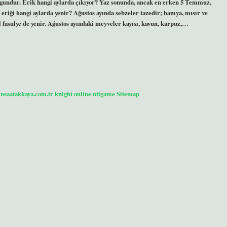
uygundur. Erik hangi aylarda çıkıyor? Yaz sonunda, ancak en erken 5 Temmuz,
eriği hangi aylarda yenir? Ağustos ayında sebzeler tazedir; bamya, mısır ve
şil fasulye de yenir. Ağustos ayındaki meyveler kayısı, kavun, karpuz,…
/insaatakkaya.com.tr
knight online
nttgame
Sitemap