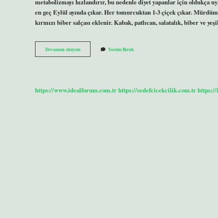
metabolizmayı hızlandırır, bu nedenle diyet yapanlar için oldukça 
en geç Eylül ayında çıkar. Her tomurcuktan 1-3 çiçek çıkar. Mürdüm 
kırmızı biber salçası eklenir. Kabak, patlıcan, salatalık, biber ve ye
Mor
Devamını okuyun
Yorum Bırak
Erik
Hangi
Mevsimde
Olur
https://www.idealforum.com.tr
https://sedefcicekcilik.com.tr
https:/