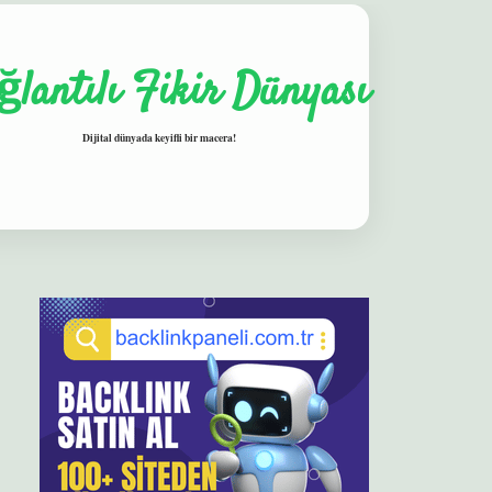
ğlantılı Fikir Dünyası
Dijital dünyada keyifli bir macera!
Sidebar
elexbet
betexper yeni giriş