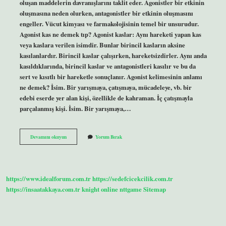
oluşan maddelerin davranışlarını taklit eder. Agonistler bir etkinin
oluşmasına neden olurken, antagonistler bir etkinin oluşmasını
engeller. Vücut kimyası ve farmakolojisinin temel bir unsurudur.
Agonist kas ne demek tıp? Agonist kaslar: Aynı hareketi yapan kas
veya kaslara verilen isimdir. Bunlar birincil kasların aksine
kasılanlardır. Birincil kaslar çalışırken, hareketsizdirler. Aynı anda
kasıldıklarında, birincil kaslar ve antagonistleri kasılır ve bu da
sert ve kısıtlı bir hareketle sonuçlanır. Agonist kelimesinin anlamı
ne demek? İsim. Bir yarışmaya, çatışmaya, mücadeleye, vb. bir
edebi eserde yer alan kişi, özellikle de kahraman. İç çatışmayla
parçalanmış kişi. İsim. Bir yarışmaya,…
Agonisti
Devamını okuyun
Yorum Bırak
Ne
Demek
Tıp
https://www.idealforum.com.tr
https://sedefcicekcilik.com.tr
https://insaatakkaya.com.tr
knight online
nttgame
Sitemap