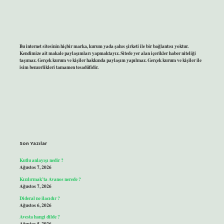
Bu internet sitesinin hiçbir marka, kurum yada şahıs şirketi ile bir bağlantısı yoktur.
Kendimize ait makale paylaşımları yapmaktayız. Sitede yer alan içerikler haber niteliği
taşımaz. Gerçek kurum ve kişiler hakkında paylaşım yapılmaz. Gerçek kurum ve kişiler ile
isim benzerlikleri tamamen tesadüfidir.
Son Yazılar
Kutlu anlayışı nedir ?
Ağustos 7, 2026
Kızılırmak’ta Avanos nerede ?
Ağustos 7, 2026
Dideral ne ilacıdır ?
Ağustos 6, 2026
Avesta hangi dilde ?
Ağustos 5, 2026