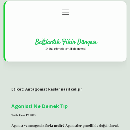
menüyü
Gizlilik Politikası
aç
Hakkımızda
Yasal Uyarı
Bağlantılı Fikir Dünyası
Dijital dünyada keyifli bir macera!
Etiket:
Antagonist kaslar nasıl çalışır
Agonisti Ne Demek Tıp
Tarih: Ocak 19, 2025
Agonist ve antagonist farkı nedir? Agonistler genellikle doğal olarak