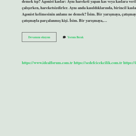
demek tıp? Agonist kaslar: Aynı hareketi yapan kas veya kaslara veril
çalışırken, hareketsizdirler. Aynı anda kasıldıklarında, birincil kaslar
Agonist kelimesinin anlamı ne demek? İsim. Bir yarışmaya, çatışmaya,
çatışmayla parçalanmış kişi. İsim. Bir yarışmaya,…
Agonisti
Devamını okuyun
Yorum Bırak
Ne
Demek
Tıp
https://www.idealforum.com.tr
https://sedefcicekcilik.com.tr
https:/