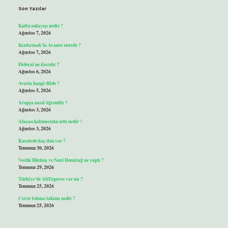
Son Yazılar
Kutlu anlayışı nedir ?
Ağustos 7, 2026
Kızılırmak’ta Avanos nerede ?
Ağustos 7, 2026
Dideral ne ilacıdır ?
Ağustos 6, 2026
Avesta hangi dilde ?
Ağustos 5, 2026
Arapça nasıl öğrenilir ?
Ağustos 3, 2026
Afacan kelimesinin zıttı nedir ?
Ağustos 3, 2026
Karatede kaç dan var ?
Temmuz 30, 2026
Vecihi Hürkuş ve Nuri Demirağ ne yaptı ?
Temmuz 29, 2026
Türkiye’de AliExpress var mı ?
Temmuz 25, 2026
Cırcır lokma takımı nedir ?
Temmuz 25, 2026