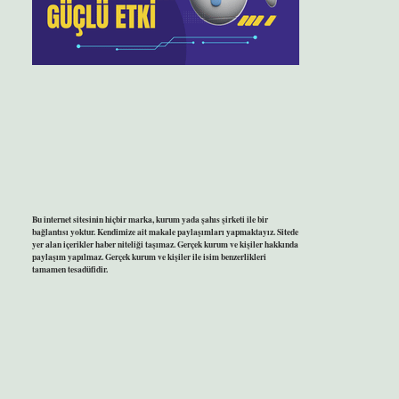
Bu internet sitesinin hiçbir marka, kurum yada şahıs şirketi ile bir
bağlantısı yoktur. Kendimize ait makale paylaşımları yapmaktayız. Sitede
yer alan içerikler haber niteliği taşımaz. Gerçek kurum ve kişiler hakkında
paylaşım yapılmaz. Gerçek kurum ve kişiler ile isim benzerlikleri
tamamen tesadüfidir.