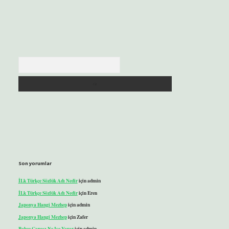
Arama
Son yorumlar
İLk Türkçe Sözlük Adı Nedir
için
admin
İLk Türkçe Sözlük Adı Nedir
için
Eren
Japonya Hangi Mezhep
için
admin
Japonya Hangi Mezhep
için
Zafer
Bahçe Çapası Ne Işe Yarar
için
admin