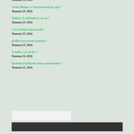
Vecihi Hürkuş ve Nuri Demirağ ne yaptı ?
Temmuz 29, 2026
Türkiye’de AliExpress var mı ?
Temmuz 25, 2026
Cırcır lokma takımı nedir ?
Temmuz 25, 2026
Kediler gece nerede uyumalı ?
Temmuz 25, 2026
52 hafta 2 yıl mıdır ?
Temmuz 24, 2026
Kadınların kıllarını alması günah mıdır ?
Temmuz 21, 2026
Arama