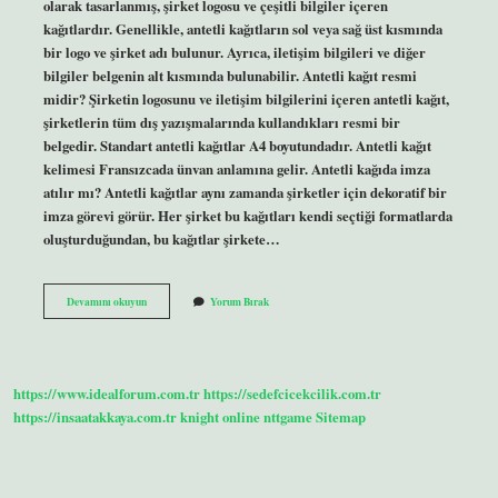
olarak tasarlanmış, şirket logosu ve çeşitli bilgiler içeren
kağıtlardır. Genellikle, antetli kağıtların sol veya sağ üst kısmında
bir logo ve şirket adı bulunur. Ayrıca, iletişim bilgileri ve diğer
bilgiler belgenin alt kısmında bulunabilir. Antetli kağıt resmi
midir? Şirketin logosunu ve iletişim bilgilerini içeren antetli kağıt,
şirketlerin tüm dış yazışmalarında kullandıkları resmi bir
belgedir. Standart antetli kağıtlar A4 boyutundadır. Antetli kağıt
kelimesi Fransızcada ünvan anlamına gelir. Antetli kağıda imza
atılır mı? Antetli kağıtlar aynı zamanda şirketler için dekoratif bir
imza görevi görür. Her şirket bu kağıtları kendi seçtiği formatlarda
oluşturduğundan, bu kağıtlar şirkete…
Antetli
Devamını okuyun
Yorum Bırak
Defter
Ne
Demek
https://www.idealforum.com.tr
https://sedefcicekcilik.com.tr
https://insaatakkaya.com.tr
knight online
nttgame
Sitemap