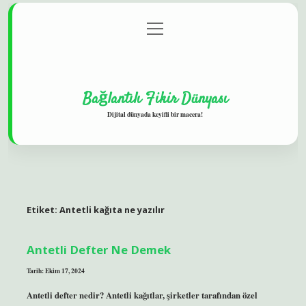
menüyü
Gizlilik Politikası
aç
Hakkımızda
Yasal Uyarı
Bağlantılı Fikir Dünyası
Dijital dünyada keyifli bir macera!
Etiket:
Antetli kağıta ne yazılır
Antetli Defter Ne Demek
Tarih: Ekim 17, 2024
Antetli defter nedir? Antetli kağıtlar, şirketler tarafından özel