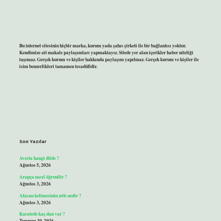
Bu internet sitesinin hiçbir marka, kurum yada şahıs şirketi ile bir bağlantısı yoktur.
Kendimize ait makale paylaşımları yapmaktayız. Sitede yer alan içerikler haber niteliği
taşımaz. Gerçek kurum ve kişiler hakkında paylaşım yapılmaz. Gerçek kurum ve kişiler ile
isim benzerlikleri tamamen tesadüfidir.
Son Yazılar
Avesta hangi dilde ?
Ağustos 5, 2026
Arapça nasıl öğrenilir ?
Ağustos 3, 2026
Afacan kelimesinin zıttı nedir ?
Ağustos 3, 2026
Karatede kaç dan var ?
Temmuz 30, 2026