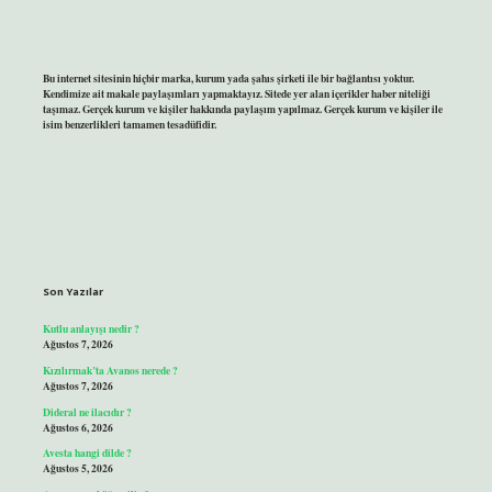
Bu internet sitesinin hiçbir marka, kurum yada şahıs şirketi ile bir bağlantısı yoktur.
Kendimize ait makale paylaşımları yapmaktayız. Sitede yer alan içerikler haber niteliği
taşımaz. Gerçek kurum ve kişiler hakkında paylaşım yapılmaz. Gerçek kurum ve kişiler ile
isim benzerlikleri tamamen tesadüfidir.
Son Yazılar
Kutlu anlayışı nedir ?
Ağustos 7, 2026
Kızılırmak’ta Avanos nerede ?
Ağustos 7, 2026
Dideral ne ilacıdır ?
Ağustos 6, 2026
Avesta hangi dilde ?
Ağustos 5, 2026