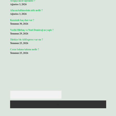
Arapça nasıl öğrenilir ?
Ağustos 3, 2026
Afacan kelimesinin zıttı nedir ?
Ağustos 3, 2026
Karatede kaç dan var ?
Temmuz 30, 2026
Vecihi Hürkuş ve Nuri Demirağ ne yaptı ?
Temmuz 29, 2026
Türkiye’de AliExpress var mı ?
Temmuz 25, 2026
Cırcır lokma takımı nedir ?
Temmuz 25, 2026
Arama