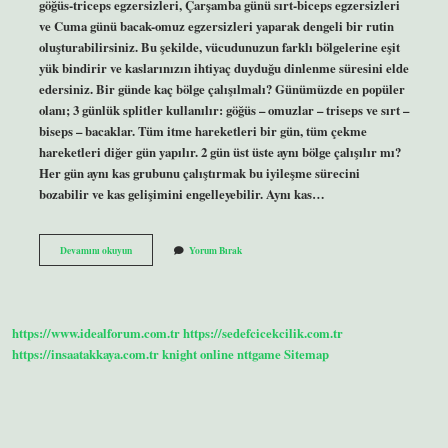
göğüs-triceps egzersizleri, Çarşamba günü sırt-biceps egzersizleri
ve Cuma günü bacak-omuz egzersizleri yaparak dengeli bir rutin
oluşturabilirsiniz. Bu şekilde, vücudunuzun farklı bölgelerine eşit
yük bindirir ve kaslarınızın ihtiyaç duyduğu dinlenme süresini elde
edersiniz. Bir günde kaç bölge çalışılmalı? Günümüzde en popüler
olanı; 3 günlük splitler kullanılır: göğüs – omuzlar – triseps ve sırt –
biseps – bacaklar. Tüm itme hareketleri bir gün, tüm çekme
hareketleri diğer gün yapılır. 2 gün üst üste aynı bölge çalışılır mı?
Her gün aynı kas grubunu çalıştırmak bu iyileşme sürecini
bozabilir ve kas gelişimini engelleyebilir. Aynı kas…
Hangi
Devamını okuyun
Yorum Bırak
2
Bölgeyi
Aynı
Gün
Çalışmalı
https://www.idealforum.com.tr
https://sedefcicekcilik.com.tr
https://insaatakkaya.com.tr
knight online
nttgame
Sitemap