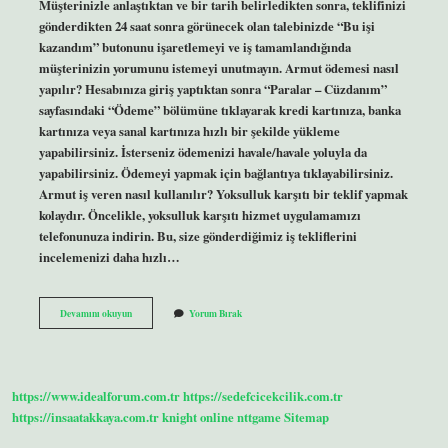
Müşterinizle anlaştıktan ve bir tarih belirledikten sonra, teklifinizi
gönderdikten 24 saat sonra görünecek olan talebinizde “Bu işi
kazandım” butonunu işaretlemeyi ve iş tamamlandığında
müşterinizin yorumunu istemeyi unutmayın. Armut ödemesi nasıl
yapılır? Hesabınıza giriş yaptıktan sonra “Paralar – Cüzdanım”
sayfasındaki “Ödeme” bölümüne tıklayarak kredi kartınıza, banka
kartınıza veya sanal kartınıza hızlı bir şekilde yükleme
yapabilirsiniz. İsterseniz ödemenizi havale/havale yoluyla da
yapabilirsiniz. Ödemeyi yapmak için bağlantıya tıklayabilirsiniz.
Armut iş veren nasıl kullanılır? Yoksulluk karşıtı bir teklif yapmak
kolaydır. Öncelikle, yoksulluk karşıtı hizmet uygulamamızı
telefonunuza indirin. Bu, size gönderdiğimiz iş tekliflerini
incelemenizi daha hızlı…
Armut
Devamını okuyun
Yorum Bırak
Işi
Aldığımı
Nasıl
Anlarım
https://www.idealforum.com.tr
https://sedefcicekcilik.com.tr
https://insaatakkaya.com.tr
knight online
nttgame
Sitemap