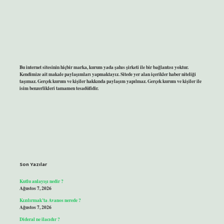
Bu internet sitesinin hiçbir marka, kurum yada şahıs şirketi ile bir bağlantısı yoktur.
Kendimize ait makale paylaşımları yapmaktayız. Sitede yer alan içerikler haber niteliği
taşımaz. Gerçek kurum ve kişiler hakkında paylaşım yapılmaz. Gerçek kurum ve kişiler ile
isim benzerlikleri tamamen tesadüfidir.
Son Yazılar
Kutlu anlayışı nedir ?
Ağustos 7, 2026
Kızılırmak’ta Avanos nerede ?
Ağustos 7, 2026
Dideral ne ilacıdır ?