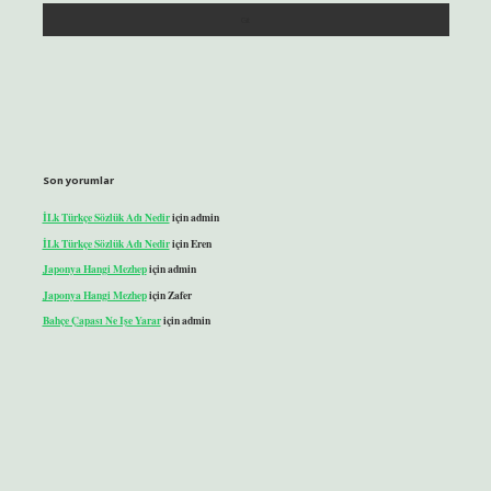
Son yorumlar
İLk Türkçe Sözlük Adı Nedir
için
admin
İLk Türkçe Sözlük Adı Nedir
için
Eren
Japonya Hangi Mezhep
için
admin
Japonya Hangi Mezhep
için
Zafer
Bahçe Çapası Ne Işe Yarar
için
admin