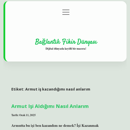
menüyü
Gizlilik Politikası
aç
Hakkımızda
Yasal Uyarı
Bağlantılı Fikir Dünyası
Dijital dünyada keyifli bir macera!
Etiket:
Armut iş kazandığımı nasıl anlarım
Armut Işi Aldığımı Nasıl Anlarım
Tarih: Ocak 11, 2025
Armutta bu işi ben kazandım ne demek? İşi Kazanmak