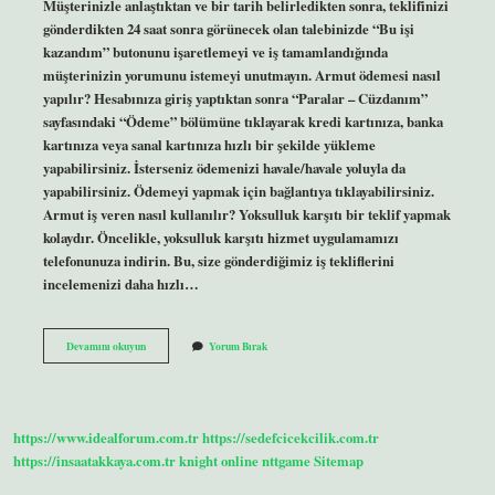
Müşterinizle anlaştıktan ve bir tarih belirledikten sonra, teklifinizi
gönderdikten 24 saat sonra görünecek olan talebinizde “Bu işi
kazandım” butonunu işaretlemeyi ve iş tamamlandığında
müşterinizin yorumunu istemeyi unutmayın. Armut ödemesi nasıl
yapılır? Hesabınıza giriş yaptıktan sonra “Paralar – Cüzdanım”
sayfasındaki “Ödeme” bölümüne tıklayarak kredi kartınıza, banka
kartınıza veya sanal kartınıza hızlı bir şekilde yükleme
yapabilirsiniz. İsterseniz ödemenizi havale/havale yoluyla da
yapabilirsiniz. Ödemeyi yapmak için bağlantıya tıklayabilirsiniz.
Armut iş veren nasıl kullanılır? Yoksulluk karşıtı bir teklif yapmak
kolaydır. Öncelikle, yoksulluk karşıtı hizmet uygulamamızı
telefonunuza indirin. Bu, size gönderdiğimiz iş tekliflerini
incelemenizi daha hızlı…
Armut
Devamını okuyun
Yorum Bırak
Işi
Aldığımı
Nasıl
Anlarım
https://www.idealforum.com.tr
https://sedefcicekcilik.com.tr
https://insaatakkaya.com.tr
knight online
nttgame
Sitemap