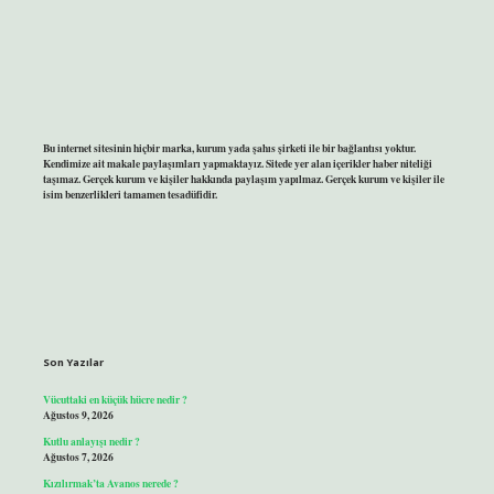
Bu internet sitesinin hiçbir marka, kurum yada şahıs şirketi ile bir bağlantısı yoktur.
Kendimize ait makale paylaşımları yapmaktayız. Sitede yer alan içerikler haber niteliği
taşımaz. Gerçek kurum ve kişiler hakkında paylaşım yapılmaz. Gerçek kurum ve kişiler ile
isim benzerlikleri tamamen tesadüfidir.
Son Yazılar
Vücuttaki en küçük hücre nedir ?
Ağustos 9, 2026
Kutlu anlayışı nedir ?
Ağustos 7, 2026
Kızılırmak’ta Avanos nerede ?