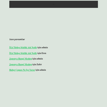
Son yorumlar
İLk Türkçe Sözlük Adı Nedir
için
admin
İLk Türkçe Sözlük Adı Nedir
için
Eren
Japonya Hangi Mezhep
için
admin
Japonya Hangi Mezhep
için
Zafer
Bahçe Çapası Ne Işe Yarar
için
admin