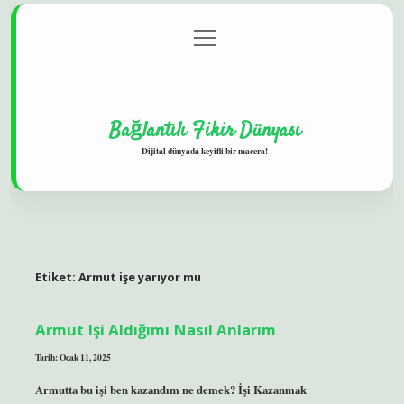
menüyü
Gizlilik Politikası
aç
Hakkımızda
Yasal Uyarı
Bağlantılı Fikir Dünyası
Dijital dünyada keyifli bir macera!
Etiket:
Armut işe yarıyor mu
Armut Işi Aldığımı Nasıl Anlarım
Tarih: Ocak 11, 2025
Armutta bu işi ben kazandım ne demek? İşi Kazanmak