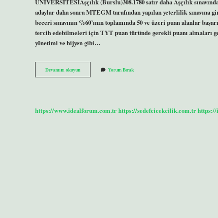
ÜNİVERSİTESİAşçılık (Burslu)308.1780 satır daha Aşçılık sınavında k
adaylar daha sonra MTEGM tarafından yapılan yeterlilik sınavına gire
beceri sınavının %60’ının toplamında 50 ve üzeri puan alanlar başarı
tercih edebilmeleri için TYT puan türünde gerekli puanı almaları 
yönetimi ve hijyen gibi…
Aşçı
Devamını okuyun
Yorum Bırak
Olmak
Için
Kaç
Puan
Almak
https://www.idealforum.com.tr
https://sedefcicekcilik.com.tr
https:/
Gerekir