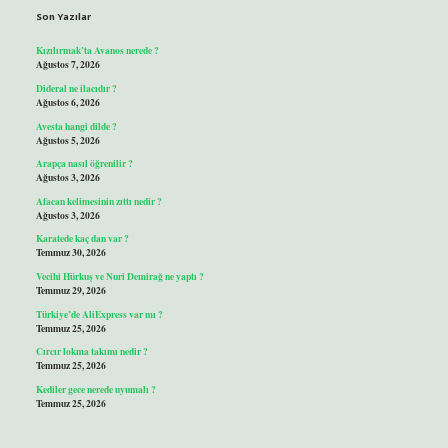
Son Yazılar
Kızılırmak’ta Avanos nerede ?
Ağustos 7, 2026
Dideral ne ilacıdır ?
Ağustos 6, 2026
Avesta hangi dilde ?
Ağustos 5, 2026
Arapça nasıl öğrenilir ?
Ağustos 3, 2026
Afacan kelimesinin zıttı nedir ?
Ağustos 3, 2026
Karatede kaç dan var ?
Temmuz 30, 2026
Vecihi Hürkuş ve Nuri Demirağ ne yaptı ?
Temmuz 29, 2026
Türkiye’de AliExpress var mı ?
Temmuz 25, 2026
Cırcır lokma takımı nedir ?
Temmuz 25, 2026
Kediler gece nerede uyumalı ?
Temmuz 25, 2026