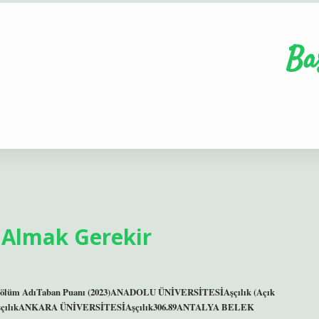
Ba
 Almak Gerekir
siteBölüm AdıTaban Puanı (2023)ANADOLU ÜNİVERSİTESİAşçılık (Açık
çılıkANKARA ÜNİVERSİTESİAşçılık306.89ANTALYA BELEK