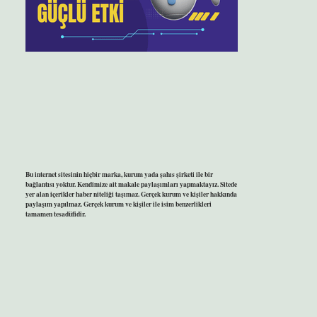
Bu internet sitesinin hiçbir marka, kurum yada şahıs şirketi ile bir
bağlantısı yoktur. Kendimize ait makale paylaşımları yapmaktayız. Sitede
yer alan içerikler haber niteliği taşımaz. Gerçek kurum ve kişiler hakkında
paylaşım yapılmaz. Gerçek kurum ve kişiler ile isim benzerlikleri
tamamen tesadüfidir.