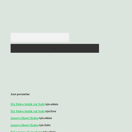
Arama
Son yorumlar
İLk Türkçe Sözlük Adı Nedir
için
admin
İLk Türkçe Sözlük Adı Nedir
için
Eren
Japonya Hangi Mezhep
için
admin
Japonya Hangi Mezhep
için
Zafer
Bahçe Çapası Ne Işe Yarar
için
admin