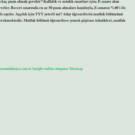
aç puan almak gerekir? Kalfalık ve ustalık sınavları için; E-sınavı alan
rler. Beceri sınavında en az 50 puan almaları koşuluyla, E-sınavın %40’ı ile
lı sayılır. Aşçılık için TYT yeterli mi? Aday öğrencilerin mutfak bölümünü
gerekmektedir. Mutfak bölümü öğrencilere yemek pişirme teknikleri, mutfak
/insaatakkaya.com.tr
knight online
nttgame
Sitemap