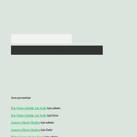
Arama
Son yorumlar
İLk Türkçe Sözlük Adı Nedir
için
admin
İLk Türkçe Sözlük Adı Nedir
için
Eren
Japonya Hangi Mezhep
için
admin
Japonya Hangi Mezhep
için
Zafer
Bahçe Çapası Ne Işe Yarar
için
admin