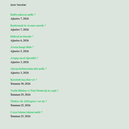
Son Yazılar
Kutlu anlayışı nedir ?
Ağustos 7, 2026
Kızılırmak’ta Avanos nerede ?
Ağustos 7, 2026
Dideral ne ilacıdır ?
Ağustos 6, 2026
Avesta hangi dilde ?
Ağustos 5, 2026
Arapça nasıl öğrenilir ?
Ağustos 3, 2026
Afacan kelimesinin zıttı nedir ?
Ağustos 3, 2026
Karatede kaç dan var ?
Temmuz 30, 2026
Vecihi Hürkuş ve Nuri Demirağ ne yaptı ?
Temmuz 29, 2026
Türkiye’de AliExpress var mı ?
Temmuz 25, 2026
Cırcır lokma takımı nedir ?
Temmuz 25, 2026