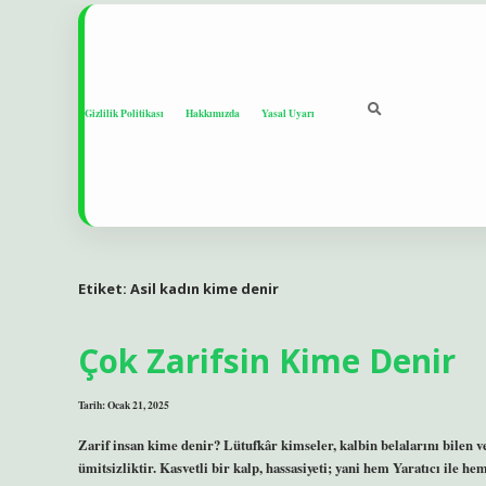
Gizlilik Politikası
Hakkımızda
Yasal Uyarı
Etiket:
Asil kadın kime denir
Çok Zarifsin Kime Denir
Tarih: Ocak 21, 2025
Zarif insan kime denir? Lütufkâr kimseler, kalbin belalarını bilen v
ümitsizliktir. Kasvetli bir kalp, hassasiyeti; yani hem Yaratıcı ile he