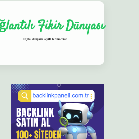
ğlantılı Fikir Dünyası
Dijital dünyada keyifli bir macera!
Sidebar
elexbet
betexper yeni giriş
il