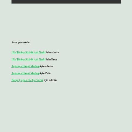
Son yorumlar
İLk Türkçe Sözlük Adı Nedir
için
admin
İLk Türkçe Sözlük Adı Nedir
için
Eren
Japonya Hangi Mezhep
için
admin
Japonya Hangi Mezhep
için
Zafer
Bahçe Çapası Ne Işe Yarar
için
admin