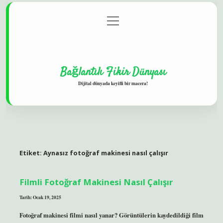
menüyü
Gizlilik Politikası
aç
Hakkımızda
Yasal Uyarı
Bağlantılı Fikir Dünyası
Dijital dünyada keyifli bir macera!
Etiket:
Aynasız fotoğraf makinesi nasıl çalışır
Filmli Fotoğraf Makinesi Nasıl Çalışır
Tarih: Ocak 19, 2025
Fotoğraf makinesi filmi nasıl yanar? Görüntülerin kaydedildiği film