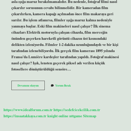
asla ışığa maruz bırakılmamalıdır. Bu nedenle, fotoğraf filmi nasıl
çıkarılır sorusunun cevabı bilinmelidir. Bir kameradan film
çıkarılırken, kamera kapağı açılmadan önce film makaraya geri
sarılır. Bu işlem atlanırsa, filmler ışığa maruz kalma nedeniyle
yanmaya başlar. Eski film makineleri nasıl çalışır? İlk sinema
cihazları Elektrik motoruyla çalışan cihazda, film merceğin
önünden geçerken hareketli görüntü cihazın üst kısmındaki
delikten izleniyordu. Filmler 1-2 dakika uzunluğundaydı ve bir kişi
tarafından izlenebiliyordu. İlk gerçek film kamerası 1895 yılında
Fransa’da Lumière kardeşler tarafından yapıldı. Fotoğraf makinesi
nasıl çalışır? Işık, lensten geçerek piksel adı verilen küçük
fotosellere dönüştürüldüğü sensöre…
Filmli
Devamını okuyun
Yorum Bırak
Fotoğraf
Makinesi
Nasıl
Çalışır
https://www.idealforum.com.tr
https://sedefcicekcilik.com.tr
https://insaatakkaya.com.tr
knight online
nttgame
Sitemap