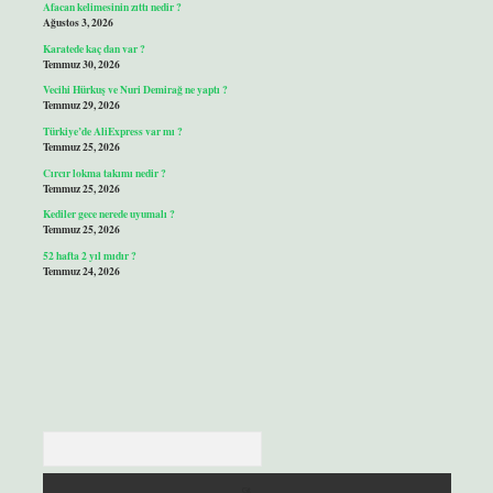
Afacan kelimesinin zıttı nedir ?
Ağustos 3, 2026
Karatede kaç dan var ?
Temmuz 30, 2026
Vecihi Hürkuş ve Nuri Demirağ ne yaptı ?
Temmuz 29, 2026
Türkiye’de AliExpress var mı ?
Temmuz 25, 2026
Cırcır lokma takımı nedir ?
Temmuz 25, 2026
Kediler gece nerede uyumalı ?
Temmuz 25, 2026
52 hafta 2 yıl mıdır ?
Temmuz 24, 2026
Arama