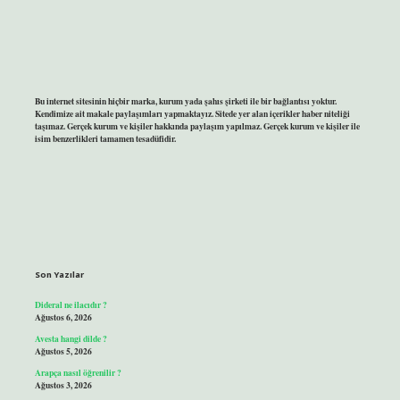
Bu internet sitesinin hiçbir marka, kurum yada şahıs şirketi ile bir bağlantısı yoktur.
Kendimize ait makale paylaşımları yapmaktayız. Sitede yer alan içerikler haber niteliği
taşımaz. Gerçek kurum ve kişiler hakkında paylaşım yapılmaz. Gerçek kurum ve kişiler ile
isim benzerlikleri tamamen tesadüfidir.
Son Yazılar
Dideral ne ilacıdır ?
Ağustos 6, 2026
Avesta hangi dilde ?
Ağustos 5, 2026
Arapça nasıl öğrenilir ?
Ağustos 3, 2026