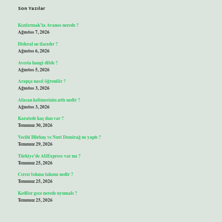
Son Yazılar
Kızılırmak’ta Avanos nerede ?
Ağustos 7, 2026
Dideral ne ilacıdır ?
Ağustos 6, 2026
Avesta hangi dilde ?
Ağustos 5, 2026
Arapça nasıl öğrenilir ?
Ağustos 3, 2026
Afacan kelimesinin zıttı nedir ?
Ağustos 3, 2026
Karatede kaç dan var ?
Temmuz 30, 2026
Vecihi Hürkuş ve Nuri Demirağ ne yaptı ?
Temmuz 29, 2026
Türkiye’de AliExpress var mı ?
Temmuz 25, 2026
Cırcır lokma takımı nedir ?
Temmuz 25, 2026
Kediler gece nerede uyumalı ?
Temmuz 25, 2026