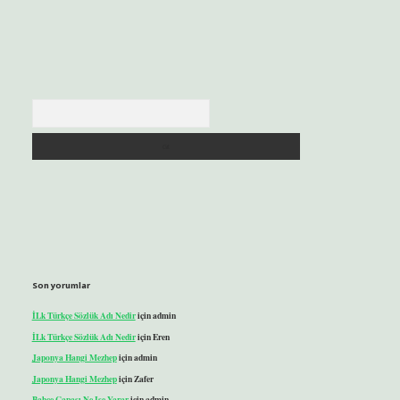
Arama
Son yorumlar
İLk Türkçe Sözlük Adı Nedir
için
admin
İLk Türkçe Sözlük Adı Nedir
için
Eren
Japonya Hangi Mezhep
için
admin
Japonya Hangi Mezhep
için
Zafer
Bahçe Çapası Ne Işe Yarar
için
admin