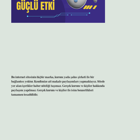
Bu internet sitesinin hiçbir marka, kurum yada şahıs şirketi ile bir
bağlantısı yoktur. Kendimize ait makale paylaşımları yapmaktayız. Sitede
yer alan içerikler haber niteliği taşımaz. Gerçek kurum ve kişiler hakkında
paylaşım yapılmaz. Gerçek kurum ve kişiler ile isim benzerlikleri
tamamen tesadüfidir.