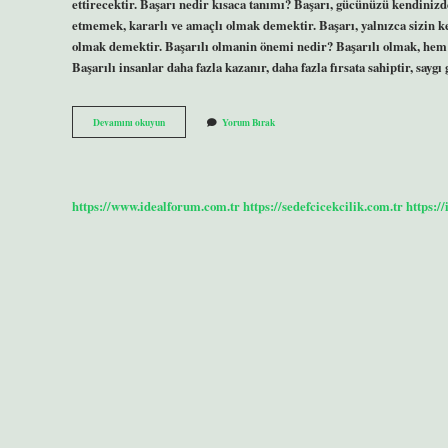
ettirecektir. Başarı nedir kısaca tanımı? Başarı, gücünüzü kendinizd
etmemek, kararlı ve amaçlı olmak demektir. Başarı, yalnızca sizin ke
olmak demektir. Başarılı olmanin önemi nedir? Başarılı olmak, hem 
Başarılı insanlar daha fazla kazanır, daha fazla fırsata sahiptir, saygı
Basarinin
Devamını okuyun
Yorum Bırak
Sirri
Nedir
Bilmiyorum
Ama
https://www.idealforum.com.tr
https://sedefcicekcilik.com.tr
https:/