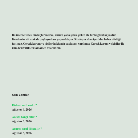
Bu internet sitesinin hiçbir marka, kurum yada şahıs şirketi ile bir bağlantısı yoktur.
Kendimize ait makale paylaşımları yapmaktayız. Sitede yer alan içerikler haber niteliği
taşımaz. Gerçek kurum ve kişiler hakkında paylaşım yapılmaz. Gerçek kurum ve kişiler ile
isim benzerlikleri tamamen tesadüfidir.
Son Yazılar
Dideral ne ilacıdır ?
Ağustos 6, 2026
Avesta hangi dilde ?
Ağustos 5, 2026
Arapça nasıl öğrenilir ?
Ağustos 3, 2026