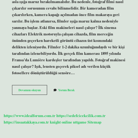
asla ışığa maruz bırakılmamalıdır. Bu nedenle, fotoğraf filmi nasıl
çıkarılır sorusunun cevabı bilinmelidir. Bir kameradan film
çıkarılırken, kamera kapağı açılmadan önce film makaraya geri
sarılır. Bu işlem atlanırsa, filmler ışığa maruz kalma nedeniyle
yanmaya başlar. Eski film makineleri nasıl çalışır? İlk sinema
cihazları Elektrik motoruyla çalışan cihazda, film merceğin
önünden geçerken hareketli görüntü cihazın üst kısmındaki
delikten izleniyordu. Filmler 1-2 dakika uzunluğundaydı ve bir kişi
tarafından izlenebiliyordu. İlk gerçek film kamerası 1895 yılında
Fransa’da Lumière kardeşler tarafından yapıldı. Fotoğraf makinesi
nasıl çalışır? Işık, lensten geçerek piksel adı verilen küçük
fotosellere dönüştürüldüğü sensöre…
Filmli
Devamını okuyun
Yorum Bırak
Fotoğraf
Makinesi
Nasıl
Çalışır
https://www.idealforum.com.tr
https://sedefcicekcilik.com.tr
https://insaatakkaya.com.tr
knight online
nttgame
Sitemap