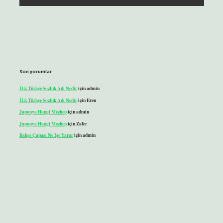
Son yorumlar
İLk Türkçe Sözlük Adı Nedir
için
admin
İLk Türkçe Sözlük Adı Nedir
için
Eren
Japonya Hangi Mezhep
için
admin
Japonya Hangi Mezhep
için
Zafer
Bahçe Çapası Ne Işe Yarar
için
admin