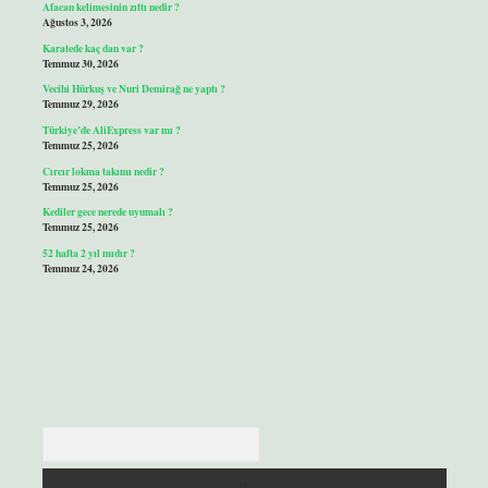
Afacan kelimesinin zıttı nedir ?
Ağustos 3, 2026
Karatede kaç dan var ?
Temmuz 30, 2026
Vecihi Hürkuş ve Nuri Demirağ ne yaptı ?
Temmuz 29, 2026
Türkiye’de AliExpress var mı ?
Temmuz 25, 2026
Cırcır lokma takımı nedir ?
Temmuz 25, 2026
Kediler gece nerede uyumalı ?
Temmuz 25, 2026
52 hafta 2 yıl mıdır ?
Temmuz 24, 2026
Arama