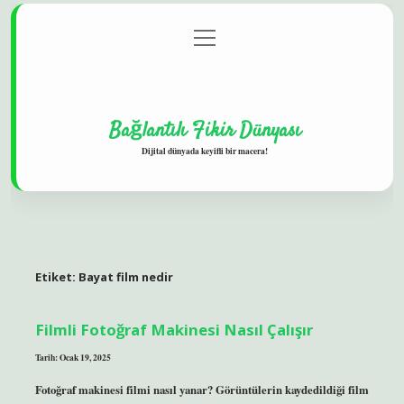
menüyü
Gizlilik Politikası
aç
Hakkımızda
Yasal Uyarı
Bağlantılı Fikir Dünyası
Dijital dünyada keyifli bir macera!
Etiket:
Bayat film nedir
Filmli Fotoğraf Makinesi Nasıl Çalışır
Tarih: Ocak 19, 2025
Fotoğraf makinesi filmi nasıl yanar? Görüntülerin kaydedildiği film