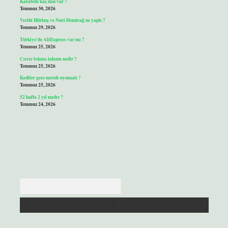
Karatede kaç dan var ?
Temmuz 30, 2026
Vecihi Hürkuş ve Nuri Demirağ ne yaptı ?
Temmuz 29, 2026
Türkiye’de AliExpress var mı ?
Temmuz 25, 2026
Cırcır lokma takımı nedir ?
Temmuz 25, 2026
Kediler gece nerede uyumalı ?
Temmuz 25, 2026
52 hafta 2 yıl mıdır ?
Temmuz 24, 2026
Arama