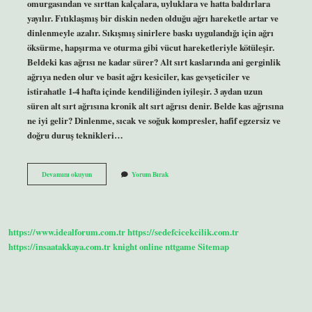
omurgasından ve sırttan kalçalara, uyluklara ve hatta baldırlara
yayılır. Fıtıklaşmış bir diskin neden olduğu ağrı hareketle artar ve
dinlenmeyle azalır. Sıkışmış sinirlere baskı uygulandığı için ağrı
öksürme, hapşırma ve oturma gibi vücut hareketleriyle kötüleşir.
Beldeki kas ağrısı ne kadar sürer? Alt sırt kaslarında ani gerginlik
ağrıya neden olur ve basit ağrı kesiciler, kas gevşeticiler ve
istirahatle 1-4 hafta içinde kendiliğinden iyileşir. 3 aydan uzun
süren alt sırt ağrısına kronik alt sırt ağrısı denir. Belde kas ağrısına
ne iyi gelir? Dinlenme, sıcak ve soğuk kompresler, hafif egzersiz ve
doğru duruş teknikleri…
Bel
Devamını okuyun
Yorum Bırak
Kas
Ağrısı
Nerede
Olur
https://www.idealforum.com.tr
https://sedefcicekcilik.com.tr
https://insaatakkaya.com.tr
knight online
nttgame
Sitemap