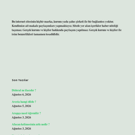
Bu internet sitesinin hiçbir marka, kurum yada şahıs şirketi ile bir bağlantısı yoktur.
Kendimize ait makale paylaşımları yapmaktayız. Sitede yer alan içerikler haber niteliği
taşımaz. Gerçek kurum ve kişiler hakkında paylaşım yapılmaz. Gerçek kurum ve kişiler ile
isim benzerlikleri tamamen tesadüfidir.
Son Yazılar
Dideral ne ilacıdır ?
Ağustos 6, 2026
Avesta hangi dilde ?
Ağustos 5, 2026
Arapça nasıl öğrenilir ?
Ağustos 3, 2026
Afacan kelimesinin zıttı nedir ?
Ağustos 3, 2026