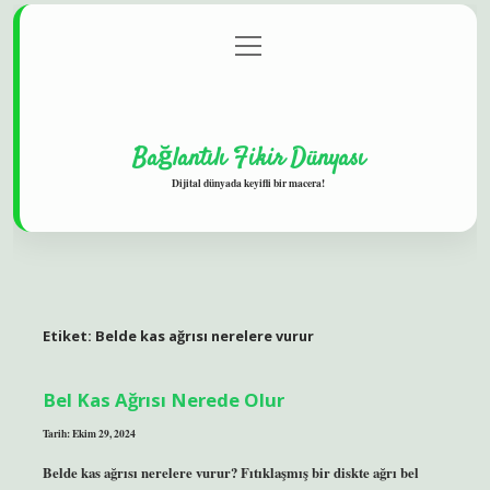
menüyü
Gizlilik Politikası
aç
Hakkımızda
Yasal Uyarı
Bağlantılı Fikir Dünyası
Dijital dünyada keyifli bir macera!
Etiket:
Belde kas ağrısı nerelere vurur
Bel Kas Ağrısı Nerede Olur
Tarih: Ekim 29, 2024
Belde kas ağrısı nerelere vurur? Fıtıklaşmış bir diskte ağrı bel