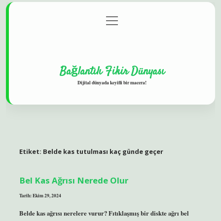
menüyü
Gizlilik Politikası
aç
Hakkımızda
Yasal Uyarı
Bağlantılı Fikir Dünyası
Dijital dünyada keyifli bir macera!
Etiket:
Belde kas tutulması kaç günde geçer
Bel Kas Ağrısı Nerede Olur
Tarih: Ekim 29, 2024
Belde kas ağrısı nerelere vurur? Fıtıklaşmış bir diskte ağrı bel