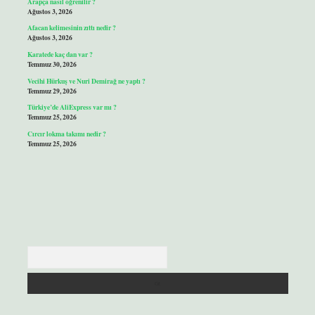
Arapça nasıl öğrenilir ?
Ağustos 3, 2026
Afacan kelimesinin zıttı nedir ?
Ağustos 3, 2026
Karatede kaç dan var ?
Temmuz 30, 2026
Vecihi Hürkuş ve Nuri Demirağ ne yaptı ?
Temmuz 29, 2026
Türkiye’de AliExpress var mı ?
Temmuz 25, 2026
Cırcır lokma takımı nedir ?
Temmuz 25, 2026
Arama