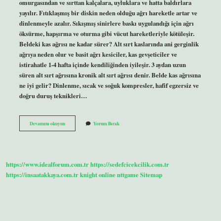
omurgasından ve sırttan kalçalara, uyluklara ve hatta baldırlara
yayılır. Fıtıklaşmış bir diskin neden olduğu ağrı hareketle artar ve
dinlenmeyle azalır. Sıkışmış sinirlere baskı uygulandığı için ağrı
öksürme, hapşırma ve oturma gibi vücut hareketleriyle kötüleşir.
Beldeki kas ağrısı ne kadar sürer? Alt sırt kaslarında ani gerginlik
ağrıya neden olur ve basit ağrı kesiciler, kas gevşeticiler ve
istirahatle 1-4 hafta içinde kendiliğinden iyileşir. 3 aydan uzun
süren alt sırt ağrısına kronik alt sırt ağrısı denir. Belde kas ağrısına
ne iyi gelir? Dinlenme, sıcak ve soğuk kompresler, hafif egzersiz ve
doğru duruş teknikleri…
Bel
Devamını okuyun
Yorum Bırak
Kas
Ağrısı
Nerede
Olur
https://www.idealforum.com.tr
https://sedefcicekcilik.com.tr
https://insaatakkaya.com.tr
knight online
nttgame
Sitemap