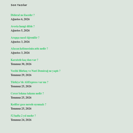
Son Yazılar
Dideral ne ilacıdır ?
Ağustos 6, 2026
Avesta hangi dilde ?
Ağustos 5, 2026
Arapça nasıl öğrenilir ?
Ağustos 3, 2026
Afacan kelimesinin zıttı nedir ?
Ağustos 3, 2026
Karatede kaç dan var ?
Temmuz 30, 2026
Vecihi Hürkuş ve Nuri Demirağ ne yaptı ?
Temmuz 29, 2026
Türkiye’de AliExpress var mı ?
Temmuz 25, 2026
Cırcır lokma takımı nedir ?
Temmuz 25, 2026
Kediler gece nerede uyumalı ?
Temmuz 25, 2026
52 hafta 2 yıl mıdır ?
Temmuz 24, 2026