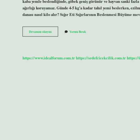
kaba yemle beslendiğinde, göbek geniş görünür ve hayvan sanki fazla 
ağırlığı koruyamaz. Günde 4-5 kg’a kadar tahıl yemi beslerken, ezilmi
danası nasıl kilo alır? Sığır Eti Sığırlarının Beslenmesi Büyüme me
Besi
Devamını okuyun
Yorum Bırak
Danaya
Ne
Verilir
https://www.idealforum.com.tr
https://sedefcicekcilik.com.tr
https:/