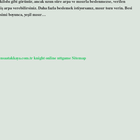
kilolu gibi görünür, ancak uzun süre arpa ve mısırla beslenmezse, verilen
ş arpa verebilirsiniz. Daha fazla beslemek istiyorsanız, mısır tozu verin. Besi
vsimi boyunca, yeşil mısır…
/insaatakkaya.com.tr
knight online
nttgame
Sitemap