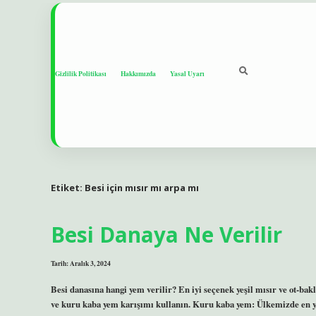
Gizlilik Politikası
Hakkımızda
Yasal Uyarı
Etiket:
Besi için mısır mı arpa mı
Besi Danaya Ne Verilir
Tarih: Aralık 3, 2024
Besi danasına hangi yem verilir? En iyi seçenek yeşil mısır ve ot-bakl
ve kuru kaba yem karışımı kullanın. Kuru kaba yem: Ülkemizde en ya