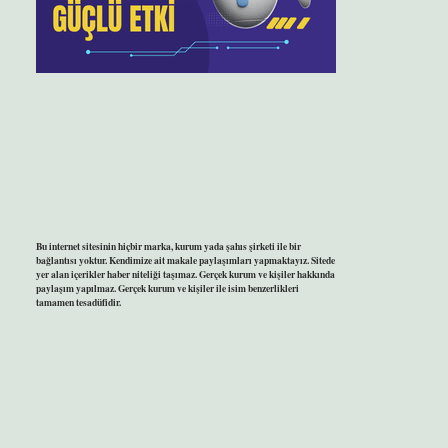
Bu internet sitesinin hiçbir marka, kurum yada şahıs şirketi ile bir
bağlantısı yoktur. Kendimize ait makale paylaşımları yapmaktayız. Sitede
yer alan içerikler haber niteliği taşımaz. Gerçek kurum ve kişiler hakkında
paylaşım yapılmaz. Gerçek kurum ve kişiler ile isim benzerlikleri
tamamen tesadüfidir.