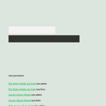
Arama
Son yorumlar
İLk Türkçe Sözlük Adı Nedir
için
admin
İLk Türkçe Sözlük Adı Nedir
için
Eren
Japonya Hangi Mezhep
için
admin
Japonya Hangi Mezhep
için
Zafer
Bahçe Çapası Ne Işe Yarar
için
admin