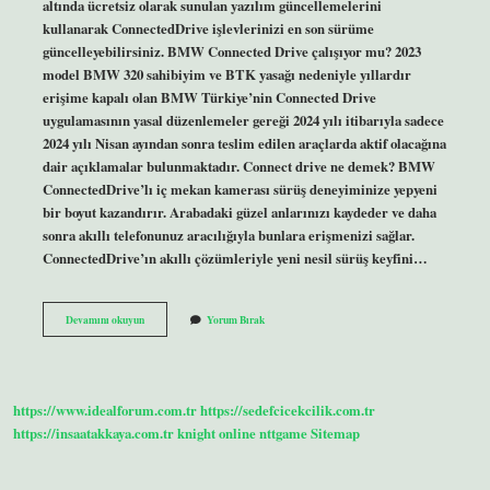
altında ücretsiz olarak sunulan yazılım güncellemelerini
kullanarak ConnectedDrive işlevlerinizi en son sürüme
güncelleyebilirsiniz. BMW Connected Drive çalışıyor mu? 2023
model BMW 320 sahibiyim ve BTK yasağı nedeniyle yıllardır
erişime kapalı olan BMW Türkiye’nin Connected Drive
uygulamasının yasal düzenlemeler gereği 2024 yılı itibarıyla sadece
2024 yılı Nisan ayından sonra teslim edilen araçlarda aktif olacağına
dair açıklamalar bulunmaktadır. Connect drive ne demek? BMW
ConnectedDrive’lı iç mekan kamerası sürüş deneyiminize yepyeni
bir boyut kazandırır. Arabadaki güzel anlarınızı kaydeder ve daha
sonra akıllı telefonunuz aracılığıyla bunlara erişmenizi sağlar.
ConnectedDrive’ın akıllı çözümleriyle yeni nesil sürüş keyfini…
Bmw
Devamını okuyun
Yorum Bırak
Connected
Drive
Ne
Işe
Yarar
https://www.idealforum.com.tr
https://sedefcicekcilik.com.tr
https://insaatakkaya.com.tr
knight online
nttgame
Sitemap