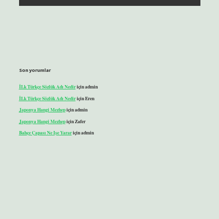
Son yorumlar
İLk Türkçe Sözlük Adı Nedir
için
admin
İLk Türkçe Sözlük Adı Nedir
için
Eren
Japonya Hangi Mezhep
için
admin
Japonya Hangi Mezhep
için
Zafer
Bahçe Çapası Ne Işe Yarar
için
admin