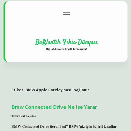
menüyü
Gizlilik Politikası
aç
Hakkımızda
Yasal Uyarı
Bağlantılı Fikir Dünyası
Dijital dünyada keyifli bir macera!
Etiket:
BMW Apple CarPlay nasıl bağlanır
Bmw Connected Drive Ne Işe Yarar
Tarih: Ocak 16, 2025
BMW Connected Drive ücretli mi? BMW’niz için belirli koşullar