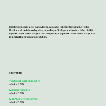
Bu internet sitesinin hiçbir marka, kurum yada şahıs şirketi ile bir bağlantısı yoktur.
Kendimize ait makale paylaşımları yapmaktayız. Sitede yer alan içerikler haber niteliği
taşımaz. Gerçek kurum ve kişiler hakkında paylaşım yapılmaz. Gerçek kurum ve kişiler ile
isim benzerlikleri tamamen tesadüfidir.
Son Yazılar
Vücuttaki en küçük hücre nedir ?
Ağustos 9, 2026
Kutlu anlayışı nedir ?
Ağustos 7, 2026
Kızılırmak’ta Avanos nerede ?
Ağustos 7, 2026