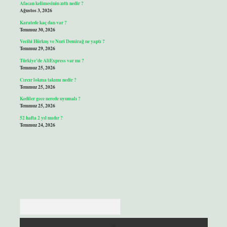
Afacan kelimesinin zıttı nedir ?
Ağustos 3, 2026
Karatede kaç dan var ?
Temmuz 30, 2026
Vecihi Hürkuş ve Nuri Demirağ ne yaptı ?
Temmuz 29, 2026
Türkiye’de AliExpress var mı ?
Temmuz 25, 2026
Cırcır lokma takımı nedir ?
Temmuz 25, 2026
Kediler gece nerede uyumalı ?
Temmuz 25, 2026
52 hafta 2 yıl mıdır ?
Temmuz 24, 2026
Arama