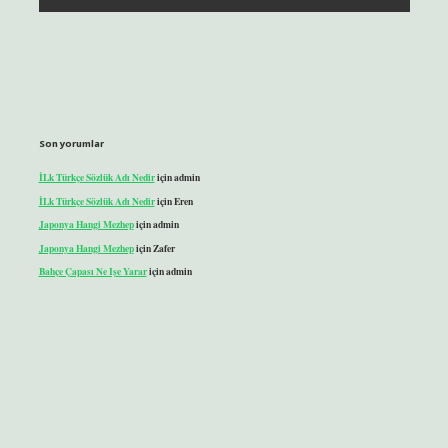
Son yorumlar
İLk Türkçe Sözlük Adı Nedir
için
admin
İLk Türkçe Sözlük Adı Nedir
için
Eren
Japonya Hangi Mezhep
için
admin
Japonya Hangi Mezhep
için
Zafer
Bahçe Çapası Ne Işe Yarar
için
admin