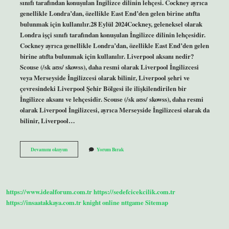
sınıfı tarafından konuşulan İngilizce dilinin lehçesi. Cockney ayrıca
genellikle Londra’dan, özellikle East End’den gelen birine atıfta
bulunmak için kullanılır.28 Eylül 2024Cockney, geleneksel olarak
Londra işçi sınıfı tarafından konuşulan İngilizce dilinin lehçesidir.
Cockney ayrıca genellikle Londra’dan, özellikle East End’den gelen
birine atıfta bulunmak için kullanılır. Liverpool aksanı nedir?
Scouse (/sk aʊs/ skowss), daha resmi olarak Liverpool İngilizcesi
veya Merseyside İngilizcesi olarak bilinir, Liverpool şehri ve
çevresindeki Liverpool Şehir Bölgesi ile ilişkilendirilen bir
İngilizce aksanı ve lehçesidir. Scouse (/sk aʊs/ skowss), daha resmi
olarak Liverpool İngilizcesi, ayrıca Merseyside İngilizcesi olarak da
bilinir, Liverpool…
Cockney
Devamını okuyun
Yorum Bırak
Aksanı
Nedir
https://www.idealforum.com.tr
https://sedefcicekcilik.com.tr
https://insaatakkaya.com.tr
knight online
nttgame
Sitemap