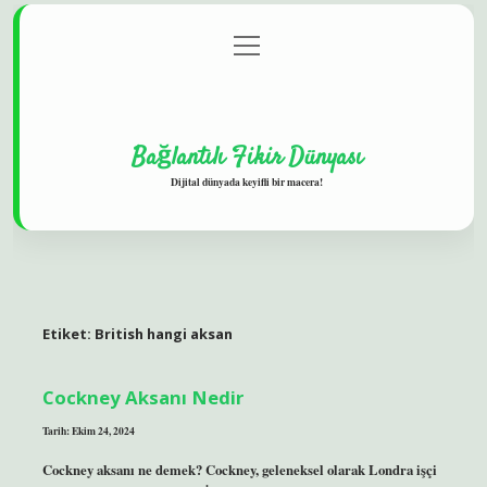
menüyü
Gizlilik Politikası
aç
Hakkımızda
Yasal Uyarı
Bağlantılı Fikir Dünyası
Dijital dünyada keyifli bir macera!
Etiket:
British hangi aksan
Cockney Aksanı Nedir
Tarih: Ekim 24, 2024
Cockney aksanı ne demek? Cockney, geleneksel olarak Londra işçi