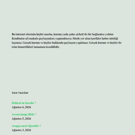
Bu internet sitesinin hiçbir marka, kurum yada şahıs şirketi ile bir bağlantısı yoktur.
Kendimize ait makale paylaşımları yapmaktayız. Sitede yer alan içerikler haber niteliği
taşımaz. Gerçek kurum ve kişiler hakkında paylaşım yapılmaz. Gerçek kurum ve kişiler ile
isim benzerlikleri tamamen tesadüfidir.
Son Yazılar
Dideral ne ilacıdır ?
Ağustos 6, 2026
Avesta hangi dilde ?
Ağustos 5, 2026
Arapça nasıl öğrenilir ?
Ağustos 3, 2026