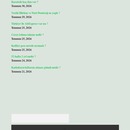
Karatede kaç dan var ?
Temmuz 30, 2026
Vecihi Hürkuş ve Nuri Demirağ ne yaptı ?
Temmuz 29, 2026
Türkiye’de AliExpress var mı ?
Temmuz 25, 2026
Cırcır lokma takımı nedir ?
Temmuz 25, 2026
Kediler gece nerede uyumalı ?
Temmuz 25, 2026
52 hafta 2 yıl mıdır ?
Temmuz 24, 2026
Kadınların kıllarını alması günah mıdır ?
Temmuz 21, 2026
Arama