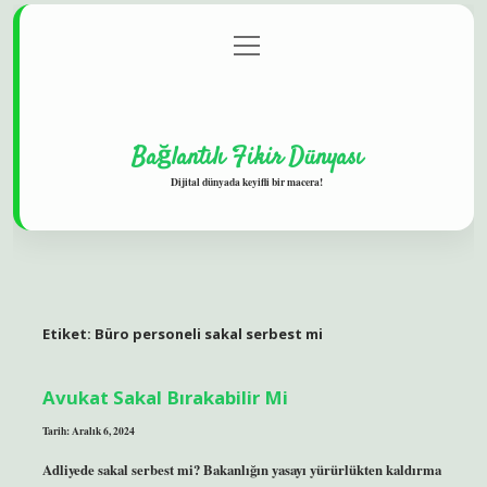
menüyü
Gizlilik Politikası
aç
Hakkımızda
Yasal Uyarı
Bağlantılı Fikir Dünyası
Dijital dünyada keyifli bir macera!
Etiket:
Büro personeli sakal serbest mi
Avukat Sakal Bırakabilir Mi
Tarih: Aralık 6, 2024
Adliyede sakal serbest mi? Bakanlığın yasayı yürürlükten kaldırma