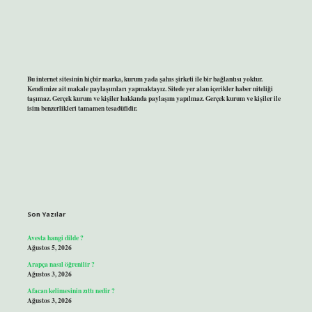
Bu internet sitesinin hiçbir marka, kurum yada şahıs şirketi ile bir bağlantısı yoktur.
Kendimize ait makale paylaşımları yapmaktayız. Sitede yer alan içerikler haber niteliği
taşımaz. Gerçek kurum ve kişiler hakkında paylaşım yapılmaz. Gerçek kurum ve kişiler ile
isim benzerlikleri tamamen tesadüfidir.
Son Yazılar
Avesta hangi dilde ?
Ağustos 5, 2026
Arapça nasıl öğrenilir ?
Ağustos 3, 2026
Afacan kelimesinin zıttı nedir ?
Ağustos 3, 2026