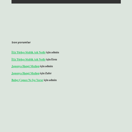
Son yorumlar
İLk Türkçe Sözlük Adı Nedir
için
admin
İLk Türkçe Sözlük Adı Nedir
için
Eren
Japonya Hangi Mezhep
için
admin
Japonya Hangi Mezhep
için
Zafer
Bahçe Çapası Ne Işe Yarar
için
admin