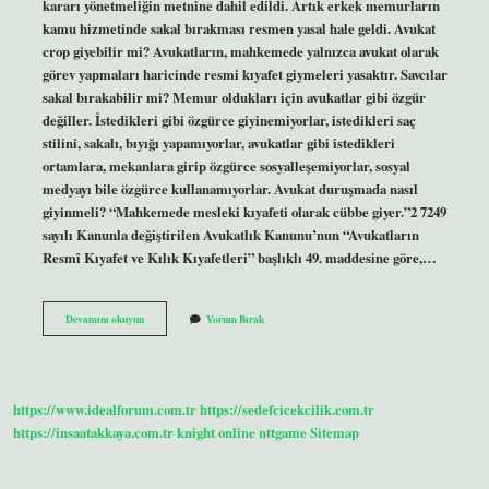
kararı yönetmeliğin metnine dahil edildi. Artık erkek memurların
kamu hizmetinde sakal bırakması resmen yasal hale geldi. Avukat
crop giyebilir mi? Avukatların, mahkemede yalnızca avukat olarak
görev yapmaları haricinde resmi kıyafet giymeleri yasaktır. Savcılar
sakal bırakabilir mi? Memur oldukları için avukatlar gibi özgür
değiller. İstedikleri gibi özgürce giyinemiyorlar, istedikleri saç
stilini, sakalı, bıyığı yapamıyorlar, avukatlar gibi istedikleri
ortamlara, mekanlara girip özgürce sosyalleşemiyorlar, sosyal
medyayı bile özgürce kullanamıyorlar. Avukat duruşmada nasıl
giyinmeli? “Mahkemede mesleki kıyafeti olarak cübbe giyer.”2 7249
sayılı Kanunla değiştirilen Avukatlık Kanunu’nun “Avukatların
Resmî Kıyafet ve Kılık Kıyafetleri” başlıklı 49. maddesine göre,…
Avukat
Devamını okuyun
Yorum Bırak
Sakal
Bırakabilir
Mi
https://www.idealforum.com.tr
https://sedefcicekcilik.com.tr
https://insaatakkaya.com.tr
knight online
nttgame
Sitemap