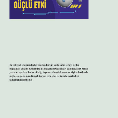
Bu internet sitesinin hiçbir marka, kurum yada şahıs şirketi ile bir
bağlantısı yoktur. Kendimize ait makale paylaşımları yapmaktayız. Sitede
yer alan içerikler haber niteliği taşımaz. Gerçek kurum ve kişiler hakkında
paylaşım yapılmaz. Gerçek kurum ve kişiler ile isim benzerlikleri
tamamen tesadüfidir.