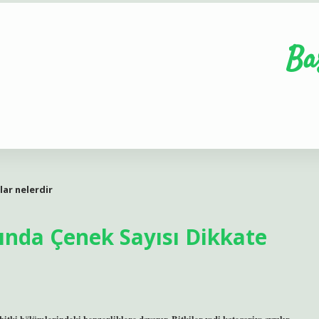
Ba
lar nelerdir
sında Çenek Sayısı Dikkate
bitki bölümlerindeki benzerliklere dayanır. Bitkiler yedi kategoriye ayrılır.