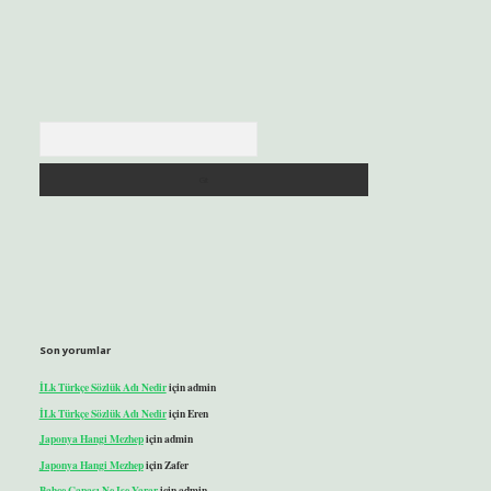
Arama
Son yorumlar
İLk Türkçe Sözlük Adı Nedir
için
admin
İLk Türkçe Sözlük Adı Nedir
için
Eren
Japonya Hangi Mezhep
için
admin
Japonya Hangi Mezhep
için
Zafer
Bahçe Çapası Ne Işe Yarar
için
admin