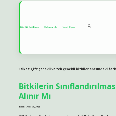
Gizlilik Politikası
Hakkımızda
Yasal Uyarı
Etiket:
Çift çenekli ve tek çenekli bitkiler arasındaki fark
Bitkilerin Sınıflandırılma
Alınır Mı
Tarih: Ocak 13, 2025
Bitkilerin sınıflandırılması neye göre yapılır? Botanik sınıflandırma 