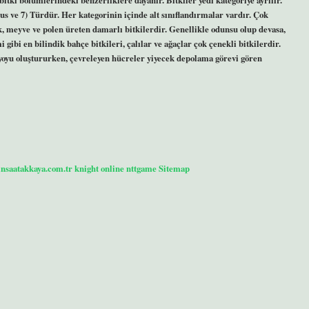
nus ve 7) Türdür. Her kategorinin içinde alt sınıflandırmalar vardır. Çok
k, meyve ve polen üreten damarlı bitkilerdir. Genellikle odunsu olup devasa,
ibi en bilindik bahçe bitkileri, çalılar ve ağaçlar çok çenekli bitkilerdir.
oyu oluştururken, çevreleyen hücreler yiyecek depolama görevi gören
/insaatakkaya.com.tr
knight online
nttgame
Sitemap