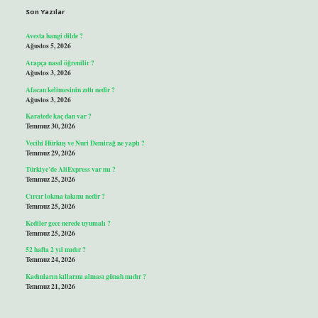
Son Yazılar
Avesta hangi dilde ?
Ağustos 5, 2026
Arapça nasıl öğrenilir ?
Ağustos 3, 2026
Afacan kelimesinin zıttı nedir ?
Ağustos 3, 2026
Karatede kaç dan var ?
Temmuz 30, 2026
Vecihi Hürkuş ve Nuri Demirağ ne yaptı ?
Temmuz 29, 2026
Türkiye’de AliExpress var mı ?
Temmuz 25, 2026
Cırcır lokma takımı nedir ?
Temmuz 25, 2026
Kediler gece nerede uyumalı ?
Temmuz 25, 2026
52 hafta 2 yıl mıdır ?
Temmuz 24, 2026
Kadınların kıllarını alması günah mıdır ?
Temmuz 21, 2026