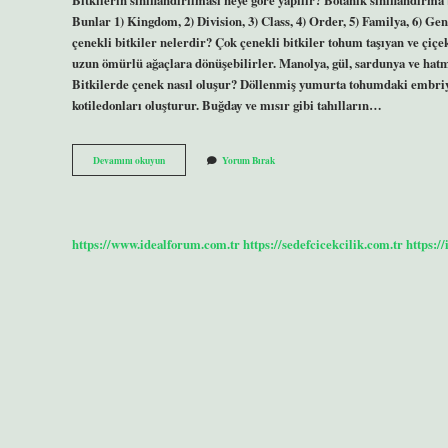
Bunlar 1) Kingdom, 2) Division, 3) Class, 4) Order, 5) Familya, 6) Ge
çenekli bitkiler nelerdir? Çok çenekli bitkiler tohum taşıyan ve çiçe
uzun ömürlü ağaçlara dönüşebilirler. Manolya, gül, sardunya ve hatmi g
Bitkilerde çenek nasıl oluşur? Döllenmiş yumurta tohumdaki embriy
kotiledonları oluşturur. Buğday ve mısır gibi tahılların…
Bitkilerin
Devamını okuyun
Yorum Bırak
Sınıflandırılmasında
Çenek
Sayısı
Dikkate
Alınır
https://www.idealforum.com.tr
https://sedefcicekcilik.com.tr
https:/
Mı