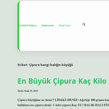
Gizlilik Politikası
Hakkımızda
Yasal Uyarı
Etiket:
Çipura hangi balığın büyüğü
En Büyük Çipura Kaç Kilo
Tarih: Ocak 19, 2025
Çipura büyüğüne ne denir? LİDAKİ (DENİZ) Ağırlığı 180 grama kadar 
balıklara ise çipura denir. 1 Adet çipura Kaç TL? BALIK H