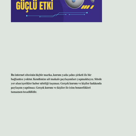
Bu internet sitesinin hiçbir marka, kurum yada şahıs şirketi ile bir
bağlantısı yoktur. Kendimize ait makale paylaşımları yapmaktayız. Sitede
yer alan içerikler haber niteliği taşımaz. Gerçek kurum ve kişiler hakkında
paylaşım yapılmaz. Gerçek kurum ve kişiler ile isim benzerlikleri
tamamen tesadüfidir.