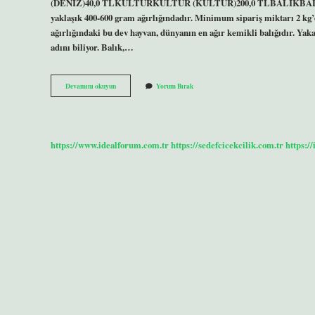
(DENİZ)40,0 TLKÜLTÜRKÜLTÜR (KÜLTÜR)200,0 TLBALIKBALIK150,0 T
yaklaşık 400-600 gram ağırlığındadır. Minimum sipariş miktarı 2 kg’dı
ağırlığındaki bu dev hayvan, dünyanın en ağır kemikli balığıdır. Yaka
adını biliyor. Balık,…
En
Devamını okuyun
Yorum Bırak
Büyük
Çipura
Kaç
Kilo
https://www.idealforum.com.tr
https://sedefcicekcilik.com.tr
https:/