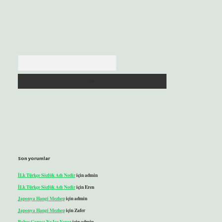
Arama
Son yorumlar
İLk Türkçe Sözlük Adı Nedir
için
admin
İLk Türkçe Sözlük Adı Nedir
için
Eren
Japonya Hangi Mezhep
için
admin
Japonya Hangi Mezhep
için
Zafer
Bahçe Çapası Ne Işe Yarar
için
admin