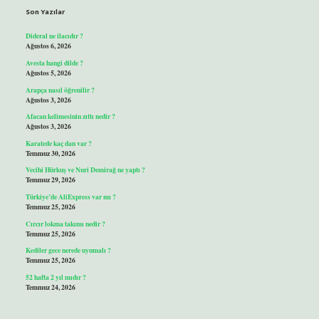
Son Yazılar
Dideral ne ilacıdır ?
Ağustos 6, 2026
Avesta hangi dilde ?
Ağustos 5, 2026
Arapça nasıl öğrenilir ?
Ağustos 3, 2026
Afacan kelimesinin zıttı nedir ?
Ağustos 3, 2026
Karatede kaç dan var ?
Temmuz 30, 2026
Vecihi Hürkuş ve Nuri Demirağ ne yaptı ?
Temmuz 29, 2026
Türkiye’de AliExpress var mı ?
Temmuz 25, 2026
Cırcır lokma takımı nedir ?
Temmuz 25, 2026
Kediler gece nerede uyumalı ?
Temmuz 25, 2026
52 hafta 2 yıl mıdır ?
Temmuz 24, 2026