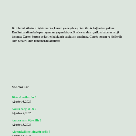
Bu internet sitesinin hiçbir marka, kurum yada şahıs şirketi ile bir bağlantısı yoktur.
Kendimize ait makale paylaşımları yapmaktayız. Sitede yer alan içerikler haber niteliği
taşımaz. Gerçek kurum ve kişiler hakkında paylaşım yapılmaz. Gerçek kurum ve kişiler ile
isim benzerlikleri tamamen tesadüfidir.
Son Yazılar
Dideral ne ilacıdır ?
Ağustos 6, 2026
Avesta hangi dilde ?
Ağustos 5, 2026
Arapça nasıl öğrenilir ?
Ağustos 3, 2026
Afacan kelimesinin zıttı nedir ?
Ağustos 3, 2026