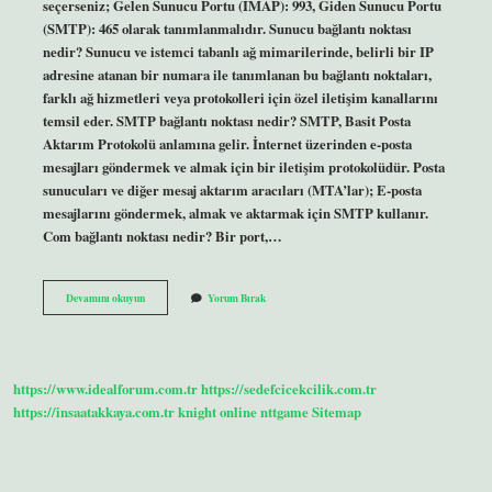
seçerseniz; Gelen Sunucu Portu (IMAP): 993, Giden Sunucu Portu
(SMTP): 465 olarak tanımlanmalıdır. Sunucu bağlantı noktası
nedir? Sunucu ve istemci tabanlı ağ mimarilerinde, belirli bir IP
adresine atanan bir numara ile tanımlanan bu bağlantı noktaları,
farklı ağ hizmetleri veya protokolleri için özel iletişim kanallarını
temsil eder. SMTP bağlantı noktası nedir? SMTP, Basit Posta
Aktarım Protokolü anlamına gelir. İnternet üzerinden e-posta
mesajları göndermek ve almak için bir iletişim protokolüdür. Posta
sunucuları ve diğer mesaj aktarım aracıları (MTA’lar); E-posta
mesajlarını göndermek, almak ve aktarmak için SMTP kullanır.
Com bağlantı noktası nedir? Bir port,…
Bağlantı
Devamını okuyun
Yorum Bırak
Noktası
Nedir
E
Posta
https://www.idealforum.com.tr
https://sedefcicekcilik.com.tr
https://insaatakkaya.com.tr
knight online
nttgame
Sitemap