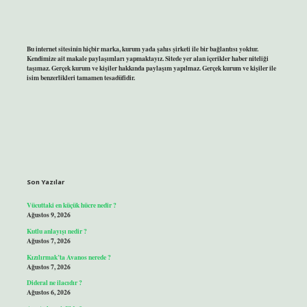
Bu internet sitesinin hiçbir marka, kurum yada şahıs şirketi ile bir bağlantısı yoktur.
Kendimize ait makale paylaşımları yapmaktayız. Sitede yer alan içerikler haber niteliği
taşımaz. Gerçek kurum ve kişiler hakkında paylaşım yapılmaz. Gerçek kurum ve kişiler ile
isim benzerlikleri tamamen tesadüfidir.
Son Yazılar
Vücuttaki en küçük hücre nedir ?
Ağustos 9, 2026
Kutlu anlayışı nedir ?
Ağustos 7, 2026
Kızılırmak’ta Avanos nerede ?
Ağustos 7, 2026
Dideral ne ilacıdır ?
Ağustos 6, 2026