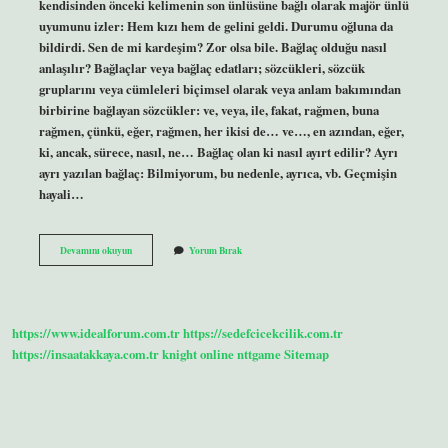
kendisinden önceki kelimenin son ünlüsüne bağlı olarak majör ünlü
uyumunu izler: Hem kızı hem de gelini geldi. Durumu oğluna da
bildirdi. Sen de mi kardeşim? Zor olsa bile. Bağlaç olduğu nasıl
anlaşılır? Bağlaçlar veya bağlaç edatları; sözcükleri, sözcük
gruplarını veya cümleleri biçimsel olarak veya anlam bakımından
birbirine bağlayan sözcükler: ve, veya, ile, fakat, rağmen, buna
rağmen, çünkü, eğer, rağmen, her ikisi de… ve…, en azından, eğer,
ki, ancak, sürece, nasıl, ne… Bağlaç olan ki nasıl ayırt edilir? Ayrı
ayrı yazılan bağlaç: Bilmiyorum, bu nedenle, ayrıca, vb. Geçmişin
hayali…
Bağlaç
Devamını okuyun
Yorum Bırak
Olan
Nedir
https://www.idealforum.com.tr
https://sedefcicekcilik.com.tr
https://insaatakkaya.com.tr
knight online
nttgame
Sitemap