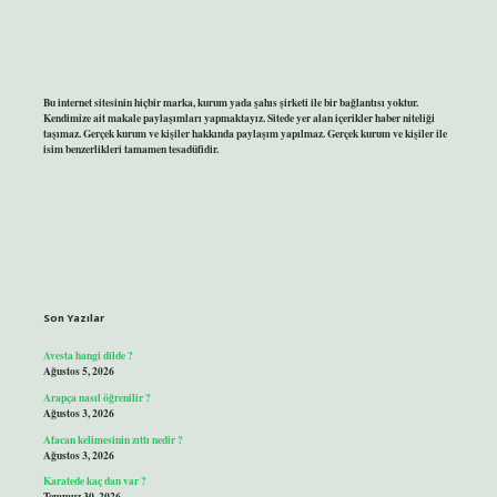
Bu internet sitesinin hiçbir marka, kurum yada şahıs şirketi ile bir bağlantısı yoktur.
Kendimize ait makale paylaşımları yapmaktayız. Sitede yer alan içerikler haber niteliği
taşımaz. Gerçek kurum ve kişiler hakkında paylaşım yapılmaz. Gerçek kurum ve kişiler ile
isim benzerlikleri tamamen tesadüfidir.
Son Yazılar
Avesta hangi dilde ?
Ağustos 5, 2026
Arapça nasıl öğrenilir ?
Ağustos 3, 2026
Afacan kelimesinin zıttı nedir ?
Ağustos 3, 2026
Karatede kaç dan var ?
Temmuz 30, 2026