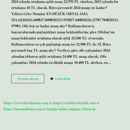
2024 yılında ortalama aylık maaş 22.970 TL olurken, 2023 yılında bu
ortalama 18 TL olacak. Büro personeli 2024 maaşı ne kadar?
Yıllara Göre Maaşlar EN DÜŞÜK ORTALAMA
MAAŞ202421.600₺27.000₺202313.952₺17.440₺20226.227₺7.784₺20212.
979₺3. Ofis boy ne kadar maaş alır? Kullanıcıların iş
başvurularında paylaştıkları maaş beklentilerine göre Ofisboy’un
maaş beklentisi ortalama olarak aylık 25.500 TL civarında.
Kullanıcıların en çok paylaştığı maaş ise 22.900 TL ile 32. Büro
personeli kaç TL maaş alır? Verilere göre ofis çalışanları 2024
yılından itibaren aylık ortalama 24.400 TL maaş alacak. Ofis
çalışanları 2024 yılında en düşük maaşı 18.400 TL alırken, en…
Ofis
Devamını okuyun
Yorum Bırak
Çalışanları
Ne
Kadar
Maaş
Alır
https://www.idealforum.com.tr
https://sedefcicekcilik.com.tr
https://insaatakkaya.com.tr
knight online
nttgame
Sitemap