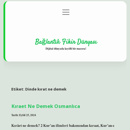
menüyü
Gizlilik Politikası
aç
Hakkımızda
Yasal Uyarı
Bağlantılı Fikir Dünyası
Dijital dünyada keyifli bir macera!
Etiket:
Dinde kırat ne demek
Kıraet Ne Demek Osmanlıca
Tarih: Eylül 25, 2024
Kırâet ne demek? 2 Kur’an ilimleri bakımından kıraat, Kur’an-ı