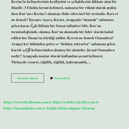
Kerim’in kelimelerinin keyfiyetini ve çelişkilerini dikkate alan bir
ilimdir. 3 Fıkıhta kıraat kelimesi, namazın bir rüknü olarak ayakta
iken Kur’an-ı Kerim’i okumayı ifade eden özel bir terimdir. Kıra et
ne demek? Kıraat-ı Aşera, Kıraet, Arapçada “okumak” anlamına
gelen karae (قرأ) fiilinin bir Semai infinitive’idir. Kur’an
terminolojisinde, okuma, Kur’an okumada bir lider olarak kabul
edilen her İmam’ın izlediği yoldur. Kerrat ne demek Osmanlıca?
Arapça krr kökünden gelen ve “defalar, tekrarlar” anlamına gelen
karrāt كَرّات kelimesinden alınmış bir alıntıdır. Şecaat Osmanlıca
nedir? Arapçada mastar olarak kullanılan şecaat kelimesi,
Türkçede cesaret, yiğitlik, yiğitlik, kahramanlık,…
Kıraet
Devamını okuyun
Yorum Bırak
Ne
Demek
Osmanlıca
https://www.idealforum.com.tr
https://sedefcicekcilik.com.tr
https://insaatakkaya.com.tr
knight online
nttgame
Sitemap