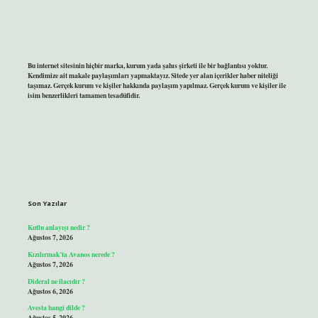
Bu internet sitesinin hiçbir marka, kurum yada şahıs şirketi ile bir bağlantısı yoktur.
Kendimize ait makale paylaşımları yapmaktayız. Sitede yer alan içerikler haber niteliği
taşımaz. Gerçek kurum ve kişiler hakkında paylaşım yapılmaz. Gerçek kurum ve kişiler ile
isim benzerlikleri tamamen tesadüfidir.
Son Yazılar
Kutlu anlayışı nedir ?
Ağustos 7, 2026
Kızılırmak’ta Avanos nerede ?
Ağustos 7, 2026
Dideral ne ilacıdır ?
Ağustos 6, 2026
Avesta hangi dilde ?
Ağustos 5, 2026