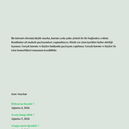
Bu internet sitesinin hiçbir marka, kurum yada şahıs şirketi ile bir bağlantısı yoktur.
Kendimize ait makale paylaşımları yapmaktayız. Sitede yer alan içerikler haber niteliği
taşımaz. Gerçek kurum ve kişiler hakkında paylaşım yapılmaz. Gerçek kurum ve kişiler ile
isim benzerlikleri tamamen tesadüfidir.
Son Yazılar
Dideral ne ilacıdır ?
Ağustos 6, 2026
Avesta hangi dilde ?
Ağustos 5, 2026
Arapça nasıl öğrenilir ?