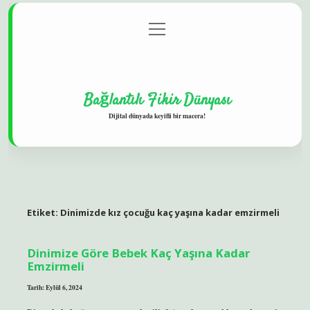
menüyü
Gizlilik Politikası
aç
Hakkımızda
Yasal Uyarı
Bağlantılı Fikir Dünyası
Dijital dünyada keyifli bir macera!
Etiket:
Dinimizde kız çocuğu kaç yaşına kadar emzirmeli
Dinimize Göre Bebek Kaç Yaşına Kadar
Emzirmeli
Tarih: Eylül 6, 2024