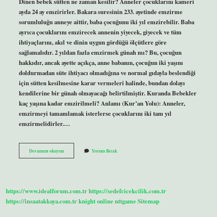
Dinen bebek sütten ne zaman kesilir? Anneler çocuklarını kameri
ayda 24 ay emzirirler. Bakara suresinin 233. ayetinde emzirme
sorumluluğu anneye aittir, baba çocuğunu iki yıl emzirebilir. Baba
ayrıca çocuklarını emzirecek annenin yiyecek, giyecek ve tüm
ihtiyaçlarını, akıl ve dinin uygun gördüğü ölçütlere göre
sağlamalıdır. 2 yıldan fazla emzirmek günah mı? Bu, çocuğun
hakkıdır, ancak ayette açıkça, anne babanın, çocuğun iki yaşını
doldurmadan süte ihtiyacı olmadığına ve normal gıdayla beslendiği
için sütten kesilmesine karar vermeleri halinde, bundan dolayı
kendilerine bir günah olmayacağı belirtilmiştir. Kuranda Bebekler
kaç yaşına kadar emzirilmeli? Anlamı (Kur’an Yolu): Anneler,
emzirmeyi tamamlamak isterlerse çocuklarını iki tam yıl
emzirmelidirler.…
Dinimize
Devamını okuyun
Yorum Bırak
Göre
Bebek
Kaç
Yaşına
Kadar
https://www.idealforum.com.tr
https://sedefcicekcilik.com.tr
Emzirmeli
https://insaatakkaya.com.tr
knight online
nttgame
Sitemap