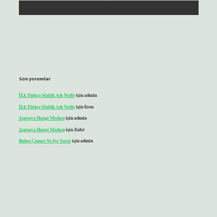
Son yorumlar
İLk Türkçe Sözlük Adı Nedir
için
admin
İLk Türkçe Sözlük Adı Nedir
için
Eren
Japonya Hangi Mezhep
için
admin
Japonya Hangi Mezhep
için
Zafer
Bahçe Çapası Ne Işe Yarar
için
admin