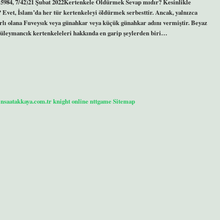
.:5984, 7/42)21 Şubat 2022Kertenkele Öldürmek Sevap mıdır? Kesinlikle
vet, İslam’da her tür kertenkeleyi öldürmek serbesttir. Ancak, yalnızca
arlı olana Fuveysık veya günahkar veya küçük günahkar adını vermiştir. Beyaz
Süleymancık kertenkeleleri hakkında en garip şeylerden biri…
/insaatakkaya.com.tr
knight online
nttgame
Sitemap