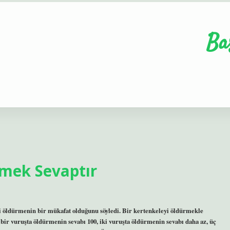
Ba
rmek Sevaptır
i öldürmenin bir mükafat olduğunu söyledi. Bir kertenkeleyi öldürmekle
 bir vuruşta öldürmenin sevabı 100, iki vuruşta öldürmenin sevabı daha az, üç