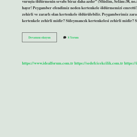
vuruşta öldürmenin sevabı biraz daha azdır” (Müslim, Selâm:38, no
hayır! Peygamber efendimiz neden kertenkele öldürmemizi emretti? E
zehirli ve zararlı olan kertenkele öldürülebilir. Peygamberimiz zar
kertenkele zehirli midir? Süleymancık kertenkelesi zehirli midir? 
Hangi
Devamını okuyun
8 Yorum
Kertenkeleyi
Öldürmek
Sevaptır
https://www.idealforum.com.tr
https://sedefcicekcilik.com.tr
https:/