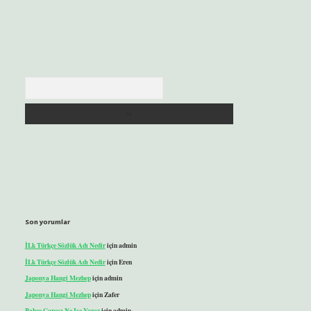
Arama
Son yorumlar
İLk Türkçe Sözlük Adı Nedir
için
admin
İLk Türkçe Sözlük Adı Nedir
için
Eren
Japonya Hangi Mezhep
için
admin
Japonya Hangi Mezhep
için
Zafer
Bahçe Çapası Ne Işe Yarar
için
admin