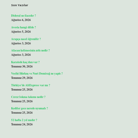
Son Yazılar
Dideral ne ilacıdır ?
Ağustos 6, 2026
Avesta hangi dilde ?
Ağustos 5, 2026
Arapça nasıl öğrenilir ?
Ağustos 3, 2026
Afacan kelimesinin zıttı nedir ?
Ağustos 3, 2026
Karatede kaç dan var ?
Temmuz 30, 2026
Vecihi Hürkuş ve Nuri Demirağ ne yaptı ?
Temmuz 29, 2026
Türkiye’de AliExpress var mı ?
Temmuz 25, 2026
Cırcır lokma takımı nedir ?
Temmuz 25, 2026
Kediler gece nerede uyumalı ?
Temmuz 25, 2026
52 hafta 2 yıl mıdır ?
Temmuz 24, 2026