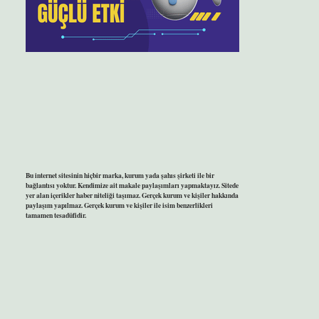
Bu internet sitesinin hiçbir marka, kurum yada şahıs şirketi ile bir
bağlantısı yoktur. Kendimize ait makale paylaşımları yapmaktayız. Sitede
yer alan içerikler haber niteliği taşımaz. Gerçek kurum ve kişiler hakkında
paylaşım yapılmaz. Gerçek kurum ve kişiler ile isim benzerlikleri
tamamen tesadüfidir.