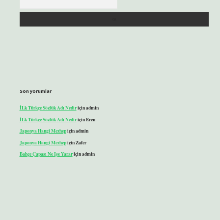
Son yorumlar
İLk Türkçe Sözlük Adı Nedir
için
admin
İLk Türkçe Sözlük Adı Nedir
için
Eren
Japonya Hangi Mezhep
için
admin
Japonya Hangi Mezhep
için
Zafer
Bahçe Çapası Ne Işe Yarar
için
admin