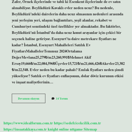
Zafer, Örnek ilçelerinde ve tabii ki Esenkent ilçelerinde de ev satın
alınabiliyor. Beylikdüzü Kavaklı evler neden ucuz? Bu nedenle,
Beylikdüzü’ndeki dairelerin daha ucuz olmasının nedenleri arasında
yeni yerleşim yeri, ulaşım bağlantıları, yeşil alanlar, rekabet ve
Cumhuriyet semtindeki özel özellikler yer almaktadır. Bu faktörler,
Beylikdüzü’nü İstanbul’da daha ucuz konut arayanlar için çekici bir
seçenek haline getiriyor. Esenyurt’ta daire metrekare fiyatları ne
kadar? İstanbul, Esenyurt Mahalleleri Satılık Ev
FiyatlarıMahallelerTemmuz 2024Ortalama
DeğerMevlana25,279₺/m23,260,991₺Mehmet Akif
Ersoy19,666₺/m22,084,596₺Üçevler15,721₺/m21,666,426₺Akevler23,382
₺/m22,548. Evler neden bu kadar pahalı? Emlak fiyatları neden şimdi
yükseliyor? Satılık ev fiyatları enflasyonun, dolar döviz kurunun etkisi
ve inşaat maliyetlerinin…
Esenyurttaki
Devamını okuyun
14 Yorum
Evler
Neden
Bu
Kadar
Ucuz
https://www.idealforum.com.tr
https://sedefcicekcilik.com.tr
https://insaatakkaya.com.tr
knight online
nttgame
Sitemap