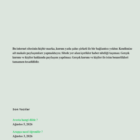
Bu internet sitesinin hiçbir marka, kurum yada şahıs şirketi ile bir bağlantısı yoktur. Kendimize
ait makale paylaşımları yapmaktayız. Sitede yer alan içerikler haber niteliği taşımaz. Gerçek
kurum ve kişiler hakkında paylaşım yapılmaz. Gerçek kurum ve kişiler ile isim benzerlikleri
tamamen tesadüfidir.
Son Yazılar
Avesta hangi dilde ?
Ağustos 5, 2026
Arapça nasıl öğrenilir ?
Ağustos 3, 2026