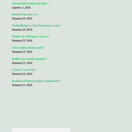
Afacan kelimesinin zıttı nedir ?
Ağustos 3, 2026
Karatede kaç dan var ?
Temmuz 30, 2026
Vecihi Hürkuş ve Nuri Demirağ ne yaptı ?
Temmuz 29, 2026
Türkiye’de AliExpress var mı ?
Temmuz 25, 2026
Cırcır lokma takımı nedir ?
Temmuz 25, 2026
Kediler gece nerede uyumalı ?
Temmuz 25, 2026
52 hafta 2 yıl mıdır ?
Temmuz 24, 2026
Kadınların kıllarını alması günah mıdır ?
Temmuz 21, 2026
Arama