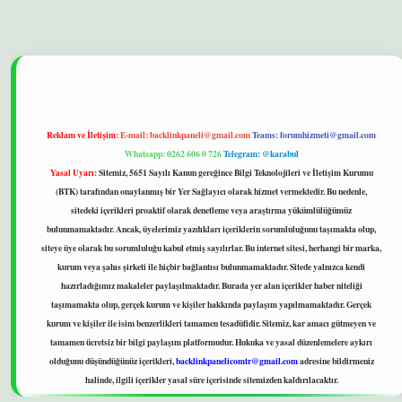
xbet
betexper yeni giriş
ilbet
Reklam ve İletişim:
E-mail:
backlinkpaneli@gmail.com
Teams:
forumhizmeti@gmail.com
Whatsapp: 0262 606 0 726
Telegram: @karabul
Yasal Uyarı:
Sitemiz, 5651 Sayılı Kanun gereğince Bilgi Teknolojileri ve İletişim Kurumu
(BTK) tarafından onaylanmış bir Yer Sağlayıcı olarak hizmet vermektedir. Bu nedenle,
sitedeki içerikleri proaktif olarak denetleme veya araştırma yükümlülüğümüz
bulunmamaktadır. Ancak, üyelerimiz yazdıkları içeriklerin sorumluluğunu taşımakta olup,
siteye üye olarak bu sorumluluğu kabul etmiş sayılırlar. Bu internet sitesi, herhangi bir marka,
kurum veya şahıs şirketi ile hiçbir bağlantısı bulunmamaktadır. Sitede yalnızca kendi
hazırladığımız makaleler paylaşılmaktadır. Burada yer alan içerikler haber niteliği
taşımamakta olup, gerçek kurum ve kişiler hakkında paylaşım yapılmamaktadır. Gerçek
kurum ve kişiler ile isim benzerlikleri tamamen tesadüfidir. Sitemiz, kar amacı gütmeyen ve
tamamen ücretsiz bir bilgi paylaşım platformudur. Hukuka ve yasal düzenlemelere aykırı
olduğunu düşündüğünüz içerikleri,
backlinkpanelicomtr@gmail.com
adresine bildirmeniz
halinde, ilgili içerikler yasal süre içerisinde sitemizden kaldırılacaktır.