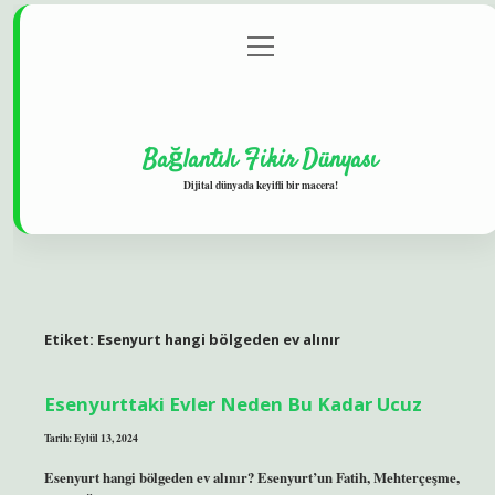
menüyü
Gizlilik Politikası
aç
Hakkımızda
Yasal Uyarı
Bağlantılı Fikir Dünyası
Dijital dünyada keyifli bir macera!
Etiket:
Esenyurt hangi bölgeden ev alınır
Esenyurttaki Evler Neden Bu Kadar Ucuz
Tarih: Eylül 13, 2024
Esenyurt hangi bölgeden ev alınır? Esenyurt’un Fatih, Mehterçeşme,