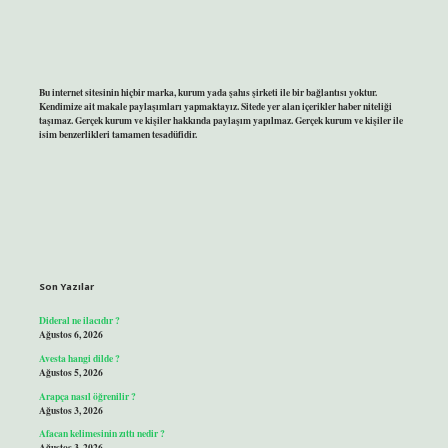
Bu internet sitesinin hiçbir marka, kurum yada şahıs şirketi ile bir bağlantısı yoktur.
Kendimize ait makale paylaşımları yapmaktayız. Sitede yer alan içerikler haber niteliği
taşımaz. Gerçek kurum ve kişiler hakkında paylaşım yapılmaz. Gerçek kurum ve kişiler ile
isim benzerlikleri tamamen tesadüfidir.
Son Yazılar
Dideral ne ilacıdır ?
Ağustos 6, 2026
Avesta hangi dilde ?
Ağustos 5, 2026
Arapça nasıl öğrenilir ?
Ağustos 3, 2026
Afacan kelimesinin zıttı nedir ?
Ağustos 3, 2026