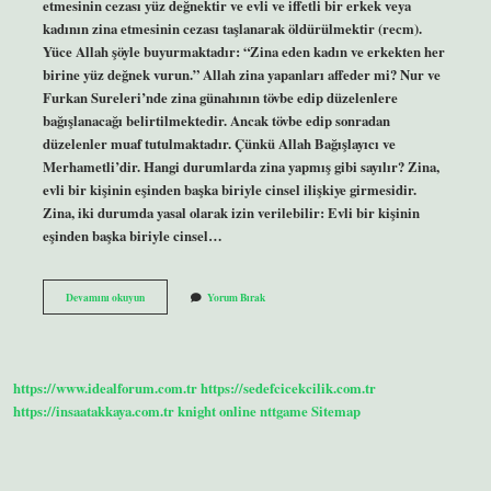
etmesinin cezası yüz değnektir ve evli ve iffetli bir erkek veya
kadının zina etmesinin cezası taşlanarak öldürülmektir (recm).
Yüce Allah şöyle buyurmaktadır: “Zina eden kadın ve erkekten her
birine yüz değnek vurun.” Allah zina yapanları affeder mi? Nur ve
Furkan Sureleri’nde zina günahının tövbe edip düzelenlere
bağışlanacağı belirtilmektedir. Ancak tövbe edip sonradan
düzelenler muaf tutulmaktadır. Çünkü Allah Bağışlayıcı ve
Merhametli’dir. Hangi durumlarda zina yapmış gibi sayılır? Zina,
evli bir kişinin eşinden başka biriyle cinsel ilişkiye girmesidir.
Zina, iki durumda yasal olarak izin verilebilir: Evli bir kişinin
eşinden başka biriyle cinsel…
Bekar
Devamını okuyun
Yorum Bırak
Biri
Zina
Yaparsa
Ne
Olur
https://www.idealforum.com.tr
https://sedefcicekcilik.com.tr
https://insaatakkaya.com.tr
knight online
nttgame
Sitemap