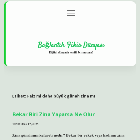
menüyü
Gizlilik Politikası
aç
Hakkımızda
Yasal Uyarı
Bağlantılı Fikir Dünyası
Dijital dünyada keyifli bir macera!
Etiket:
Faiz mi daha büyük günah zina mı
Bekar Biri Zina Yaparsa Ne Olur
Tarih: Ocak 17, 2025
Zina günahının kefareti nedir? Bekar bir erkek veya kadının zina