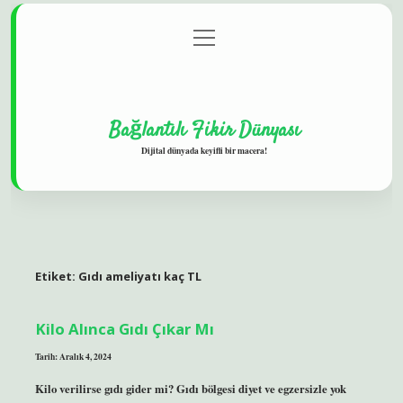
menüyü
Gizlilik Politikası
aç
Hakkımızda
Yasal Uyarı
Bağlantılı Fikir Dünyası
Dijital dünyada keyifli bir macera!
Etiket:
Gıdı ameliyatı kaç TL
Kilo Alınca Gıdı Çıkar Mı
Tarih: Aralık 4, 2024
Kilo verilirse gıdı gider mi? Gıdı bölgesi diyet ve egzersizle yok