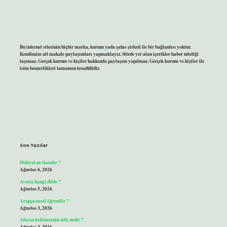
Bu internet sitesinin hiçbir marka, kurum yada şahıs şirketi ile bir bağlantısı yoktur.
Kendimize ait makale paylaşımları yapmaktayız. Sitede yer alan içerikler haber niteliği
taşımaz. Gerçek kurum ve kişiler hakkında paylaşım yapılmaz. Gerçek kurum ve kişiler ile
isim benzerlikleri tamamen tesadüfidir.
Son Yazılar
Dideral ne ilacıdır ?
Ağustos 6, 2026
Avesta hangi dilde ?
Ağustos 5, 2026
Arapça nasıl öğrenilir ?
Ağustos 3, 2026
Afacan kelimesinin zıttı nedir ?
Ağustos 3, 2026