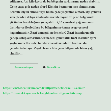
edilemez. Ani kilo kaybı da bu bölgenin sarkmasına neden olabilir.
Genç yaşta gıdı neden olur? Kişinin boynunun kısa olması, çene
ucunun küçük olması veya bu bölgede yağlanma olması, kişi genetik
sebeplerden dolayı kilolu olmasa bile boyun ve çene bölgesinde
görünüm bozukluğuna yol açabilir. Çift çenedeki yağlanmanın
dışında yaş ilerledikçe bu bölgenin sarkması ve gevşemesi
kaçınılmazdır. Zayıf ama gıdı neden olur? Zayıf insanların çift
çeneye sahip olmasının tek nedeni genetiktir. Bazı insanlar aşırı
yağlarını bellerinde, bazıları bacaklarında ve bazıları da
çenelerinde taşır. Zayıf olsanız bile çene bölgenizde biraz yağ
olabilir.…
Kilo
Devamını okuyun
Yorum Bırak
Alınca
Gıdı
Çıkar
Mı
https://www.idealforum.com.tr
https://sedefcicekcilik.com.tr
https://insaatakkaya.com.tr
knight online
nttgame
Sitemap