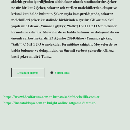
aldehit grubu içerdiğinden aldoheksoz olarak sınıflandırılır. Şeker
ne tür bir katı? Şeker, sakaroz adı verilen moleküllerden oluşur ve
kristal katı halde bulunur. Şeker suyla karıştırıldığında, sakaroz
molekülleri şeker kristalinde birbirinden ayrılır. Glikoz molekül
yapılı mı? Glikoz (Yunanca glykys; “tatlı”) C 6 H 1 2 O 6 moleküler
formülüne sahiptir. Meyvelerde ve balda bulunur ve dolaşımdaki en
önemli serbest şekerdir.23 Ağustos 2024Glikoz (Yunanca glykys;
“tatlı”) C 6 H 1 2 O 6 moleküler formülüne sahiptir. Meyvelerde ve
balda bulunur ve dolaşımdaki en önemli serbest şekerdir. Glikoz
basit şeker midir? Tüm…
Glikoz
Devamını okuyun
Yorum Bırak
Hangi
Tür
Katı
https://www.idealforum.com.tr
https://sedefcicekcilik.com.tr
https://insaatakkaya.com.tr
knight online
nttgame
Sitemap