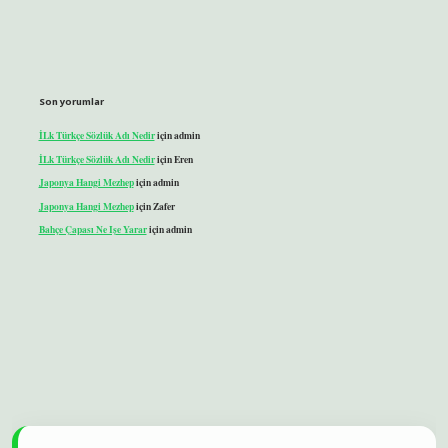
Son yorumlar
İLk Türkçe Sözlük Adı Nedir
için
admin
İLk Türkçe Sözlük Adı Nedir
için
Eren
Japonya Hangi Mezhep
için
admin
Japonya Hangi Mezhep
için
Zafer
Bahçe Çapası Ne Işe Yarar
için
admin
eni giriş
ilbet