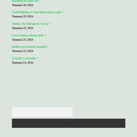
Karatede kaç dan var ?
Temmuz 30, 2026
Vecihi Hürkuş ve Nuri Demirağ ne yaptı ?
Temmuz 29, 2026
Türkiye’de AliExpress var mı ?
Temmuz 25, 2026
Cırcır lokma takımı nedir ?
Temmuz 25, 2026
Kediler gece nerede uyumalı ?
Temmuz 25, 2026
52 hafta 2 yıl mıdır ?
Temmuz 24, 2026
Arama