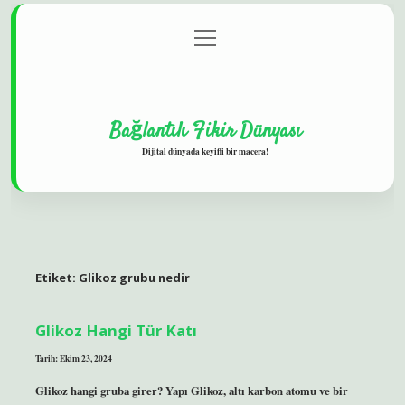
menüyü
Gizlilik Politikası
aç
Hakkımızda
Yasal Uyarı
Bağlantılı Fikir Dünyası
Dijital dünyada keyifli bir macera!
Etiket:
Glikoz grubu nedir
Glikoz Hangi Tür Katı
Tarih: Ekim 23, 2024
Glikoz hangi gruba girer? Yapı Glikoz, altı karbon atomu ve bir