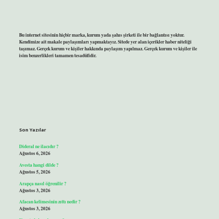
Bu internet sitesinin hiçbir marka, kurum yada şahıs şirketi ile bir bağlantısı yoktur.
Kendimize ait makale paylaşımları yapmaktayız. Sitede yer alan içerikler haber niteliği
taşımaz. Gerçek kurum ve kişiler hakkında paylaşım yapılmaz. Gerçek kurum ve kişiler ile
isim benzerlikleri tamamen tesadüfidir.
Son Yazılar
Dideral ne ilacıdır ?
Ağustos 6, 2026
Avesta hangi dilde ?
Ağustos 5, 2026
Arapça nasıl öğrenilir ?
Ağustos 3, 2026
Afacan kelimesinin zıttı nedir ?
Ağustos 3, 2026