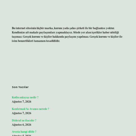
Bu internet sitesinin hiçbir marka, kurum yada şahıs şirketi ile bir bağlantısı yoktur.
Kendimize ait makale paylaşımları yapmaktayız. Sitede yer alan içerikler haber niteliği
taşımaz. Gerçek kurum ve kişiler hakkında paylaşım yapılmaz. Gerçek kurum ve kişiler ile
isim benzerlikleri tamamen tesadüfidir.
Son Yazılar
Kutlu anlayışı nedir ?
Ağustos 7, 2026
Kızılırmak’ta Avanos nerede ?
Ağustos 7, 2026
Dideral ne ilacıdır ?
Ağustos 6, 2026
Avesta hangi dilde ?
Ağustos 5, 2026