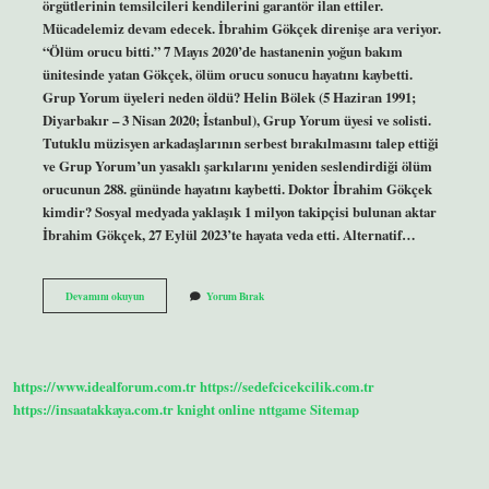
örgütlerinin temsilcileri kendilerini garantör ilan ettiler.
Mücadelemiz devam edecek. İbrahim Gökçek direnişe ara veriyor.
“Ölüm orucu bitti.” 7 Mayıs 2020’de hastanenin yoğun bakım
ünitesinde yatan Gökçek, ölüm orucu sonucu hayatını kaybetti.
Grup Yorum üyeleri neden öldü? Helin Bölek (5 Haziran 1991;
Diyarbakır – 3 Nisan 2020; İstanbul), Grup Yorum üyesi ve solisti.
Tutuklu müzisyen arkadaşlarının serbest bırakılmasını talep ettiği
ve Grup Yorum’un yasaklı şarkılarını yeniden seslendirdiği ölüm
orucunun 288. gününde hayatını kaybetti. Doktor İbrahim Gökçek
kimdir? Sosyal medyada yaklaşık 1 milyon takipçisi bulunan aktar
İbrahim Gökçek, 27 Eylül 2023’te hayata veda etti. Alternatif…
Grup
Devamını okuyun
Yorum Bırak
Yorum
Ibrahim
Gökçek
Öldü
Mü
https://www.idealforum.com.tr
https://sedefcicekcilik.com.tr
https://insaatakkaya.com.tr
knight online
nttgame
Sitemap