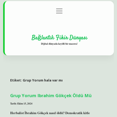
menüyü
Gizlilik Politikası
aç
Hakkımızda
Yasal Uyarı
Bağlantılı Fikir Dünyası
Dijital dünyada keyifli bir macera!
Etiket:
Grup Yorum hala var mı
Grup Yorum Ibrahim Gökçek Öldü Mü
Tarih: Ekim 15, 2024
Herbalist İbrahim Gökçek nasıl öldü? Demokratik kitle