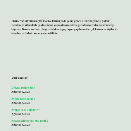
Bu internet sitesinin hiçbir marka, kurum yada şahıs şirketi ile bir bağlantısı yoktur.
Kendimize ait makale paylaşımları yapmaktayız. Sitede yer alan içerikler haber niteliği
taşımaz. Gerçek kurum ve kişiler hakkında paylaşım yapılmaz. Gerçek kurum ve kişiler ile
isim benzerlikleri tamamen tesadüfidir.
Son Yazılar
Dideral ne ilacıdır ?
Ağustos 6, 2026
Avesta hangi dilde ?
Ağustos 5, 2026
Arapça nasıl öğrenilir ?
Ağustos 3, 2026
Afacan kelimesinin zıttı nedir ?
Ağustos 3, 2026