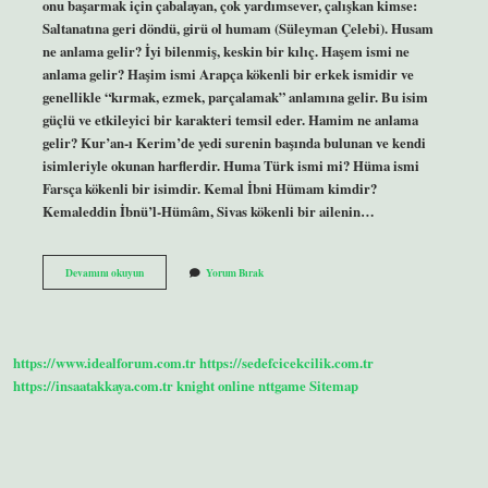
onu başarmak için çabalayan, çok yardımsever, çalışkan kimse:
Saltanatına geri döndü, girü ol humam (Süleyman Çelebi). Husam
ne anlama gelir? İyi bilenmiş, keskin bir kılıç. Haşem ismi ne
anlama gelir? Haşim ismi Arapça kökenli bir erkek ismidir ve
genellikle “kırmak, ezmek, parçalamak” anlamına gelir. Bu isim
güçlü ve etkileyici bir karakteri temsil eder. Hamim ne anlama
gelir? Kur’an-ı Kerim’de yedi surenin başında bulunan ve kendi
isimleriyle okunan harflerdir. Huma Türk ismi mi? Hüma ismi
Farsça kökenli bir isimdir. Kemal İbni Hümam kimdir?
Kemaleddin İbnü’l-Hümâm, Sivas kökenli bir ailenin…
Hiyam
Devamını okuyun
Yorum Bırak
Ne
Anlama
Gelir
https://www.idealforum.com.tr
https://sedefcicekcilik.com.tr
https://insaatakkaya.com.tr
knight online
nttgame
Sitemap