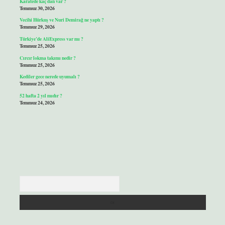
Karatede kaç dan var ?
Temmuz 30, 2026
Vecihi Hürkuş ve Nuri Demirağ ne yaptı ?
Temmuz 29, 2026
Türkiye’de AliExpress var mı ?
Temmuz 25, 2026
Cırcır lokma takımı nedir ?
Temmuz 25, 2026
Kediler gece nerede uyumalı ?
Temmuz 25, 2026
52 hafta 2 yıl mıdır ?
Temmuz 24, 2026
Arama