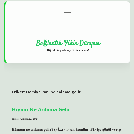
menüyü
Gizlilik Politikası
aç
Hakkımızda
Yasal Uyarı
Bağlantılı Fikir Dünyası
Dijital dünyada keyifli bir macera!
Etiket:
Hamiye ismi ne anlama gelir
Hiyam Ne Anlama Gelir
Tarih: Aralık 22, 2024
Hümam ne anlama gelir? (ﻫﻤﺎﻡ) i. (Ar. humām) Bir işe gönül verip