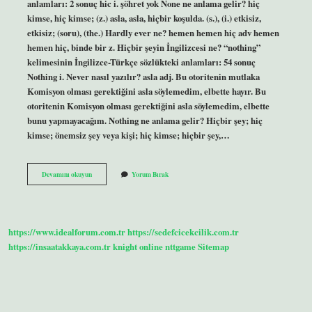
anlamları: 2 sonuç hic i. şöhret yok None ne anlama gelir? hiç
kimse, hiç kimse; (z.) asla, asla, hiçbir koşulda. (s.), (i.) etkisiz,
etkisiz; (soru), (the.) Hardly ever ne? hemen hemen hiç adv hemen
hemen hiç, binde bir z. Hiçbir şeyin İngilizcesi ne? “nothing”
kelimesinin İngilizce-Türkçe sözlükteki anlamları: 54 sonuç
Nothing i. Never nasıl yazılır? asla adj. Bu otoritenin mutlaka
Komisyon olması gerektiğini asla söylemedim, elbette hayır. Bu
otoritenin Komisyon olması gerektiğini asla söylemedim, elbette
bunu yapmayacağım. Nothing ne anlama gelir? Hiçbir şey; hiç
kimse; önemsiz şey veya kişi; hiç kimse; hiçbir şey,…
Hiç
Devamını okuyun
Yorum Bırak
Ingilizce
Ne
Demek
https://www.idealforum.com.tr
https://sedefcicekcilik.com.tr
https://insaatakkaya.com.tr
knight online
nttgame
Sitemap