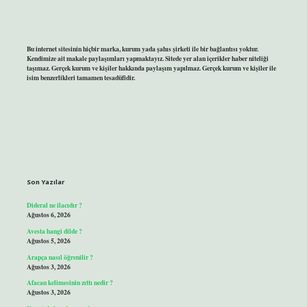
Bu internet sitesinin hiçbir marka, kurum yada şahıs şirketi ile bir bağlantısı yoktur.
Kendimize ait makale paylaşımları yapmaktayız. Sitede yer alan içerikler haber niteliği
taşımaz. Gerçek kurum ve kişiler hakkında paylaşım yapılmaz. Gerçek kurum ve kişiler ile
isim benzerlikleri tamamen tesadüfidir.
Son Yazılar
Dideral ne ilacıdır ?
Ağustos 6, 2026
Avesta hangi dilde ?
Ağustos 5, 2026
Arapça nasıl öğrenilir ?
Ağustos 3, 2026
Afacan kelimesinin zıttı nedir ?
Ağustos 3, 2026