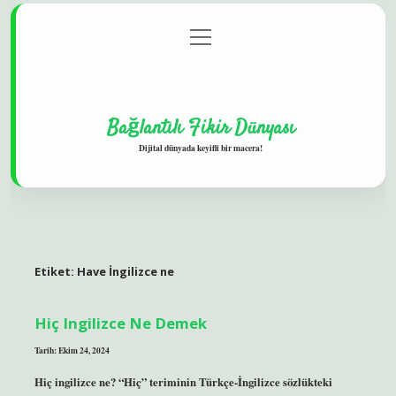
menüyü
Gizlilik Politikası
aç
Hakkımızda
Yasal Uyarı
Bağlantılı Fikir Dünyası
Dijital dünyada keyifli bir macera!
Etiket:
Have İngilizce ne
Hiç Ingilizce Ne Demek
Tarih: Ekim 24, 2024
Hiç ingilizce ne? “Hiç” teriminin Türkçe-İngilizce sözlükteki