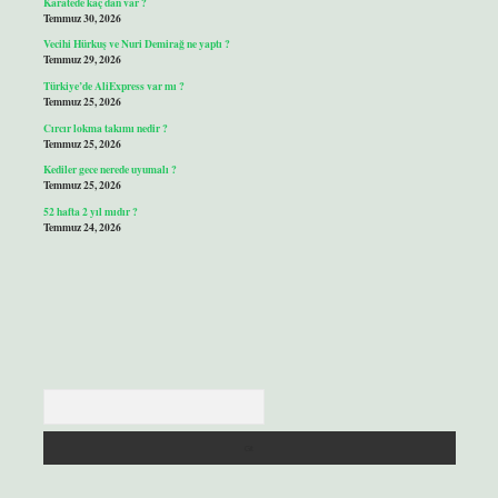
Karatede kaç dan var ?
Temmuz 30, 2026
Vecihi Hürkuş ve Nuri Demirağ ne yaptı ?
Temmuz 29, 2026
Türkiye’de AliExpress var mı ?
Temmuz 25, 2026
Cırcır lokma takımı nedir ?
Temmuz 25, 2026
Kediler gece nerede uyumalı ?
Temmuz 25, 2026
52 hafta 2 yıl mıdır ?
Temmuz 24, 2026
Arama