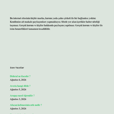
Bu internet sitesinin hiçbir marka, kurum yada şahıs şirketi ile bir bağlantısı yoktur.
Kendimize ait makale paylaşımları yapmaktayız. Sitede yer alan içerikler haber niteliği
taşımaz. Gerçek kurum ve kişiler hakkında paylaşım yapılmaz. Gerçek kurum ve kişiler ile
isim benzerlikleri tamamen tesadüfidir.
Son Yazılar
Dideral ne ilacıdır ?
Ağustos 6, 2026
Avesta hangi dilde ?
Ağustos 5, 2026
Arapça nasıl öğrenilir ?
Ağustos 3, 2026
Afacan kelimesinin zıttı nedir ?
Ağustos 3, 2026