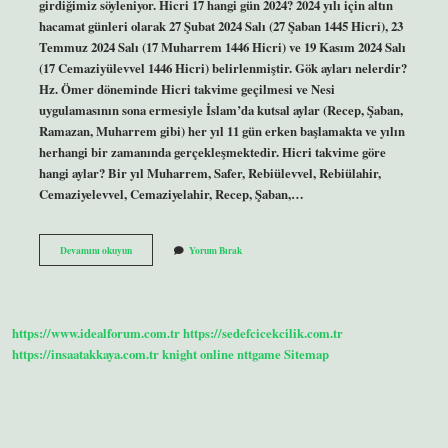
girdiğimiz söyleniyor. Hicri 17 hangi gün 2024? 2024 yılı için altın
hacamat günleri olarak 27 Şubat 2024 Salı (27 Şaban 1445 Hicri), 23
Temmuz 2024 Salı (17 Muharrem 1446 Hicri) ve 19 Kasım 2024 Salı
(17 Cemaziyülevvel 1446 Hicri) belirlenmiştir. Gök ayları nelerdir?
Hz. Ömer döneminde Hicri takvime geçilmesi ve Nesi
uygulamasının sona ermesiyle İslam’da kutsal aylar (Recep, Şaban,
Ramazan, Muharrem gibi) her yıl 11 gün erken başlamakta ve yılın
herhangi bir zamanında gerçekleşmektedir. Hicri takvime göre
hangi aylar? Bir yıl Muharrem, Safer, Rebiülevvel, Rebiülahir,
Cemaziyelevvel, Cemaziyelahir, Recep, Şaban,…
Bugün
Devamını okuyun
Yorum Bırak
Gökteki
Ayın
Kaçı
https://www.idealforum.com.tr
https://sedefcicekcilik.com.tr
https://insaatakkaya.com.tr
knight online
nttgame
Sitemap