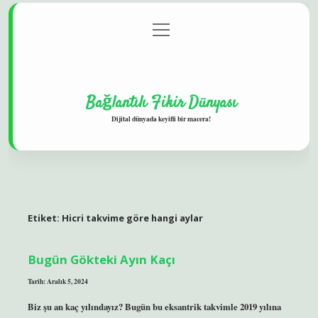
menüyü
Gizlilik Politikası
aç
Hakkımızda
Yasal Uyarı
Bağlantılı Fikir Dünyası
Dijital dünyada keyifli bir macera!
Etiket:
Hicri takvime göre hangi aylar
Bugün Gökteki Ayın Kaçı
Tarih: Aralık 5, 2024
Biz şu an kaç yılındayız? Bugün bu eksantrik takvimle 2019 yılına