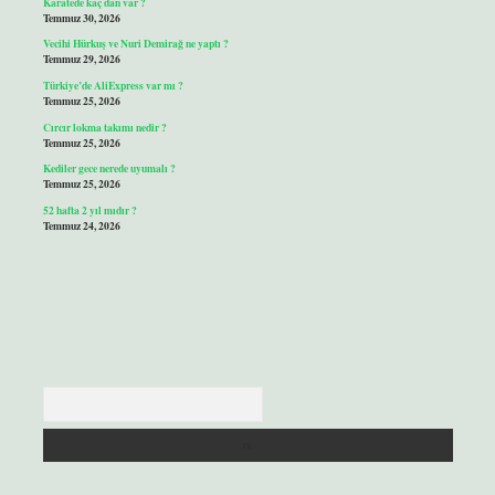
Karatede kaç dan var ?
Temmuz 30, 2026
Vecihi Hürkuş ve Nuri Demirağ ne yaptı ?
Temmuz 29, 2026
Türkiye’de AliExpress var mı ?
Temmuz 25, 2026
Cırcır lokma takımı nedir ?
Temmuz 25, 2026
Kediler gece nerede uyumalı ?
Temmuz 25, 2026
52 hafta 2 yıl mıdır ?
Temmuz 24, 2026
Arama